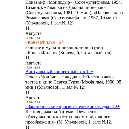
Показ м/ф «Мойдодыр» (Союзмультфильм, 1954,
16 мин.); «Ивашка из Дворца пионеров»
(Союзмультфильм, 1981, 10 мин.); «Паровозик из
Ромашкова» (Союзмультфильм, 1967, 10 мин.)
(Ульяновой, 1, зал № 12)
11
Августа
12:00
-
13:00
«КоневаФильм» 6+
Занятие в мультипликационной студии
«КоневаФильм» (Конева, 6, читальный зал)
11
Августа
17:00
-
18:00
Виртуальный концертный зал 12+
Показ х/ф «Смелые люди» к 100-летию актера
театра и кино Сергея Гурзо (Мосфильм, 1950, 95
мин.) (Ульяновой, 1, зал № 12)
11
Августа
18:00
-
19:00
«Заоникиевские просветительские беседы» 12+
Лекция диакона Артемия Овчаренко
«Актуальность красоты на пути духовного
преображения» (М. Ульяновой, 1, зале №12)
11