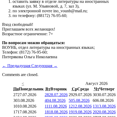
оставить заявку в отделе литературы на иностранных
языках (ул. М. Ульяновой, д. 7, зал 3),
по электронной почте ino_vounb@mail.ru;
по телефону: (88172) 76-95-60;
Вход свободный!
Приглашаем всех желающих!
Возрастное ограничение: 7+
По вопросам можно обращаться:
ВОУНБ, отдел литературы на иностранных языках;
Телефон: (8172) 76-95-60;
Питерякова Ольга Николаевна
←
Предыдущая
Следующая
→
Comments are closed.
<
Август 2026
Пн
Понедельник
Вт
Вторник
Ср
Среда
Чт
Четверг
27
27.07.2026
28
28.07.2026
29
29.07.2026
30
30.07.2026
3
03.08.2026
4
04.08.2026
5
05.08.2026
6
06.08.2026
10
10.08.2026
11
11.08.2026
12
12.08.2026
13
13.08.2026
17
17.08.2026
18
18.08.2026
19
19.08.2026
20
20.08.2026