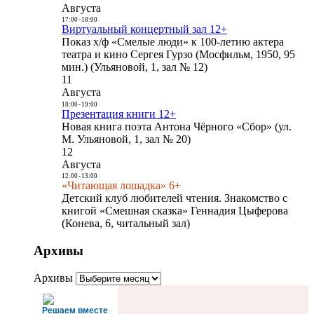
Августа
17:00
-
18:00
Виртуальный концертный зал 12+
Показ х/ф «Смелые люди» к 100-летию актера
театра и кино Сергея Гурзо (Мосфильм, 1950, 95
мин.) (Ульяновой, 1, зал № 12)
11
Августа
18:00
-
19:00
Презентация книги 12+
Новая книга поэта Антона Чёрного «Сбор» (ул.
М. Ульяновой, 1, зал № 20)
12
Августа
12:00
-
13:00
«Читающая лошадка» 6+
Детский клуб любителей чтения. Знакомство с
книгой «Смешная сказка» Геннадия Цыферова
(Конева, 6, читальный зал)
Архивы
Архивы
Решаем вместе