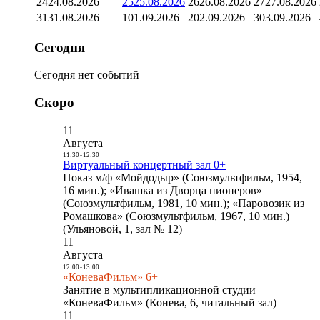
24
24.08.2026
25
25.08.2026
26
26.08.2026
27
27.08.2026
31
31.08.2026
1
01.09.2026
2
02.09.2026
3
03.09.2026
Сегодня
Сегодня нет событий
Скоро
11
Августа
11:30
-
12:30
Виртуальный концертный зал 0+
Показ м/ф «Мойдодыр» (Союзмультфильм, 1954,
16 мин.); «Ивашка из Дворца пионеров»
(Союзмультфильм, 1981, 10 мин.); «Паровозик из
Ромашкова» (Союзмультфильм, 1967, 10 мин.)
(Ульяновой, 1, зал № 12)
11
Августа
12:00
-
13:00
«КоневаФильм» 6+
Занятие в мультипликационной студии
«КоневаФильм» (Конева, 6, читальный зал)
11