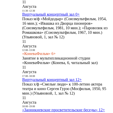
11
Августа
11:30
-
12:30
Виртуальный концертный зал 0+
Показ м/ф «Мойдодыр» (Союзмультфильм, 1954,
16 мин.); «Ивашка из Дворца пионеров»
(Союзмультфильм, 1981, 10 мин.); «Паровозик из
Ромашкова» (Союзмультфильм, 1967, 10 мин.)
(Ульяновой, 1, зал № 12)
11
Августа
12:00
-
13:00
«КоневаФильм» 6+
Занятие в мультипликационной студии
«КоневаФильм» (Конева, 6, читальный зал)
11
Августа
17:00
-
18:00
Виртуальный концертный зал 12+
Показ х/ф «Смелые люди» к 100-летию актера
театра и кино Сергея Гурзо (Мосфильм, 1950, 95
мин.) (Ульяновой, 1, зал № 12)
11
Августа
18:00
-
19:00
«Заоникиевские просветительские беседы» 12+