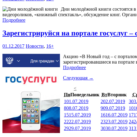
Дни молодёжной книги состоятся в 
видеороликов, «книжный спектакль», обсуждение книг. Орган
Подробнее
Зарегистрируйся на портале госуслуг –
01.12.2017
Новости
,
16+
Акцию «В Новый год – с порталом 
зарегистрировавшиеся на портале в
Подробнее
Следующая →
<
Пн
Понедельник
Вт
Вторник
С
1
01.07.2019
2
02.07.2019
3
03
8
08.07.2019
9
09.07.2019
10
1
15
15.07.2019
16
16.07.2019
17
1
22
22.07.2019
23
23.07.2019
24
2
29
29.07.2019
30
30.07.2019
31
3