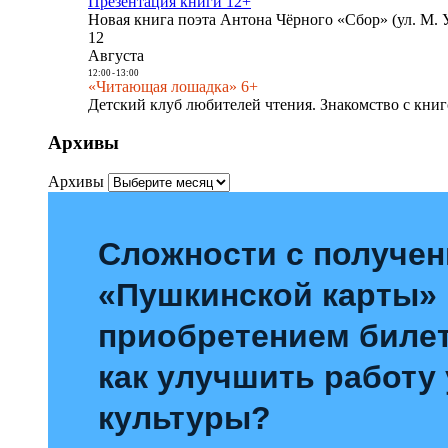
Презентация книги 12+
Новая книга поэта Антона Чёрного «Сбор» (ул. М. У
12
Августа
12:00
-
13:00
«Читающая лошадка» 6+
Детский клуб любителей чтения. Знакомство с книг
Архивы
Архивы
Сложности с получе
«Пушкинской карты»
приобретением билет
как улучшить работу
культуры?