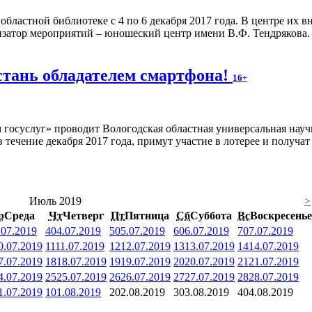
областной библиотеке с 4 по 6 декабря 2017 года. В центре их 
изатор мероприятий – юношеский центр имени В.Ф. Тендрякова.
 стань обладателем смартфона!
16+
госуслуг» проводит Вологодская областная универсальная науч
 течение декабря 2017 года, примут участие в лотерее и получа
Июль 2019
>
р
Среда
Чт
Четверг
Пт
Пятница
Сб
Суббота
Вс
Воскресенье
.07.2019
4
04.07.2019
5
05.07.2019
6
06.07.2019
7
07.07.2019
0.07.2019
11
11.07.2019
12
12.07.2019
13
13.07.2019
14
14.07.2019
7.07.2019
18
18.07.2019
19
19.07.2019
20
20.07.2019
21
21.07.2019
4.07.2019
25
25.07.2019
26
26.07.2019
27
27.07.2019
28
28.07.2019
1.07.2019
1
01.08.2019
2
02.08.2019
3
03.08.2019
4
04.08.2019