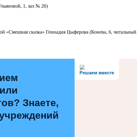
льяновой, 1, зал № 20)
ой «Смешная сказка» Геннадия Цыферова (Конева, 6, читальный 
Решаем вместе
нием
 или
ов? Знаете,
 учреждений