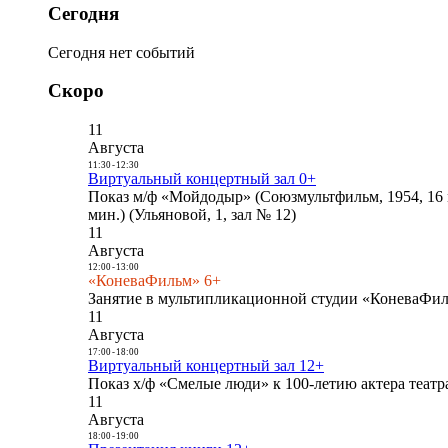
Сегодня
Сегодня нет событий
Скоро
11
Августа
11:30
-
12:30
Виртуальный концертный зал 0+
Показ м/ф «Мойдодыр» (Союзмультфильм, 1954, 16 
мин.) (Ульяновой, 1, зал № 12)
11
Августа
12:00
-
13:00
«КоневаФильм» 6+
Занятие в мультипликационной студии «КоневаФиль
11
Августа
17:00
-
18:00
Виртуальный концертный зал 12+
Показ х/ф «Смелые люди» к 100-летию актера театра
11
Августа
18:00
-
19:00