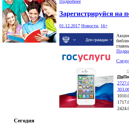
Подробнее
Зарегистрируйся на п
01.12.2017
Новости
,
16+
Акцию
библио
главн
Подро
След
Пн
По
27
27.
3
03.0
10
10.
17
17.
24
24.
Сегодня