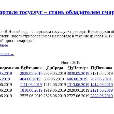
ортале госуслуг – стань обладателем см
 «В Новый год – с порталом госуслуг» проводит Вологодская об
теки, зарегистрировавшиеся на портале в течение декабря 2017 
ый приз – смартфон.
бнее
ующая →
<
Июнь 2019
недельник
Вт
Вторник
Ср
Среда
Чт
Четверг
Пт
Пятница
05.2019
28
28.05.2019
29
29.05.2019
30
30.05.2019
31
31.05.2019
6.2019
4
04.06.2019
5
05.06.2019
6
06.06.2019
7
07.06.2019
06.2019
11
11.06.2019
12
12.06.2019
13
13.06.2019
14
14.06.2019
06.2019
18
18.06.2019
19
19.06.2019
20
20.06.2019
21
21.06.2019
06.2019
25
25.06.2019
26
26.06.2019
27
27.06.2019
28
28.06.2019