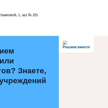
льяновой, 1, зал № 20)
Решаем вместе
нием
 или
ов? Знаете,
 учреждений