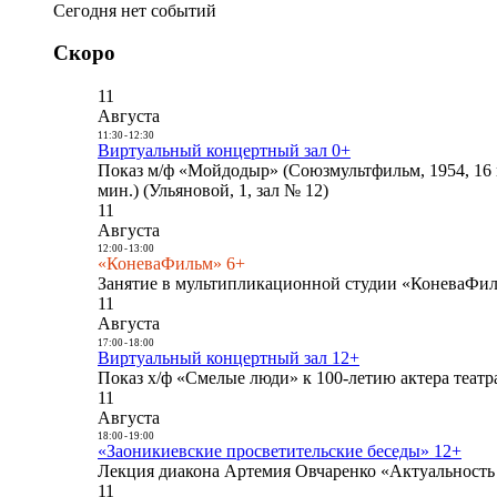
Сегодня нет событий
Скоро
11
Августа
11:30
-
12:30
Виртуальный концертный зал 0+
Показ м/ф «Мойдодыр» (Союзмультфильм, 1954, 16 
мин.) (Ульяновой, 1, зал № 12)
11
Августа
12:00
-
13:00
«КоневаФильм» 6+
Занятие в мультипликационной студии «КоневаФиль
11
Августа
17:00
-
18:00
Виртуальный концертный зал 12+
Показ х/ф «Смелые люди» к 100-летию актера театра
11
Августа
18:00
-
19:00
«Заоникиевские просветительские беседы» 12+
Лекция диакона Артемия Овчаренко «Актуальность 
11