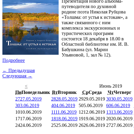
Презентация нового альбома-
путеводителя по духовной
родине поэта Николая Рубцова
«Толшма: от устья к истокам», а
также связанного с ним
комплекса экскурсионных и
туристических программ
состоится 18 декабря в 18.00 в
Областной библиотеке им. И. В.
Бабушкина (ул. Марии
Ульяновой, 1, зал № 12).
Подробнее
← Предыдущая
Следующая →
<
Июнь 2019
Пн
Понедельник
Вт
Вторник
Ср
Среда
Чт
Четверг
27
27.05.2019
28
28.05.2019
29
29.05.2019
30
30.05.2019
3
03.06.2019
4
04.06.2019
5
05.06.2019
6
06.06.2019
10
10.06.2019
11
11.06.2019
12
12.06.2019
13
13.06.2019
17
17.06.2019
18
18.06.2019
19
19.06.2019
20
20.06.2019
24
24.06.2019
25
25.06.2019
26
26.06.2019
27
27.06.2019