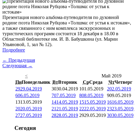
Презентация нового альбома-путеводителя по духовной
родине поэта Николая Рубцова «Толшма: от устья к истокам»,
а также связанного с ним комплекса экскурсионных и
туристических программ состоится 18 декабря в 18.00 в
Областной библиотеке им. И. В. Бабушкина (ул. Марии
Ульяновой, 1, зал № 12).
Подробнее
← Предыдущая
Следующая →
<
Май 2019
Пн
Понедельник
Вт
Вторник
Ср
Среда
Чт
Четверг
29
29.04.2019
30
30.04.2019
1
01.05.2019
2
02.05.2019
6
06.05.2019
7
07.05.2019
8
08.05.2019
9
09.05.2019
13
13.05.2019
14
14.05.2019
15
15.05.2019
16
16.05.2019
20
20.05.2019
21
21.05.2019
22
22.05.2019
23
23.05.2019
27
27.05.2019
28
28.05.2019
29
29.05.2019
30
30.05.2019
Сегодня