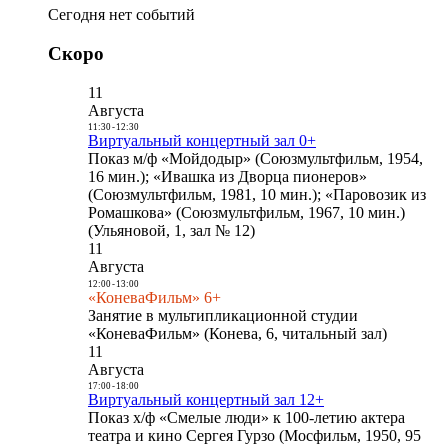
Сегодня нет событий
Скоро
11
Августа
11:30
-
12:30
Виртуальный концертный зал 0+
Показ м/ф «Мойдодыр» (Союзмультфильм, 1954,
16 мин.); «Ивашка из Дворца пионеров»
(Союзмультфильм, 1981, 10 мин.); «Паровозик из
Ромашкова» (Союзмультфильм, 1967, 10 мин.)
(Ульяновой, 1, зал № 12)
11
Августа
12:00
-
13:00
«КоневаФильм» 6+
Занятие в мультипликационной студии
«КоневаФильм» (Конева, 6, читальный зал)
11
Августа
17:00
-
18:00
Виртуальный концертный зал 12+
Показ х/ф «Смелые люди» к 100-летию актера
театра и кино Сергея Гурзо (Мосфильм, 1950, 95