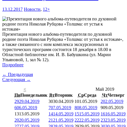
13.12.2017
Новости
,
12+
Презентация нового альбома-путеводителя по духовной
родине поэта Николая Рубцова «Толшма: от устья к истокам»,
а также связанного с ним комплекса экскурсионных и
туристических программ состоится 18 декабря в 18.00 в
Областной библиотеке им. И. В. Бабушкина (ул. Марии
Ульяновой, 1, зал № 12).
Подробнее
← Предыдущая
Следующая →
<
Май 2019
Пн
Понедельник
Вт
Вторник
Ср
Среда
Чт
Четверг
29
29.04.2019
30
30.04.2019
1
01.05.2019
2
02.05.2019
6
06.05.2019
7
07.05.2019
8
08.05.2019
9
09.05.2019
13
13.05.2019
14
14.05.2019
15
15.05.2019
16
16.05.2019
20
20.05.2019
21
21.05.2019
22
22.05.2019
23
23.05.2019
27
27.05.2019
28
28.05.2019
29
29.05.2019
30
30.05.2019