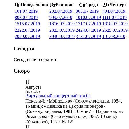
Пн
Понедельник
Вт
Вторник
Ср
Среда
Чт
Четверг
1
01.07.2019
2
02.07.2019
3
03.07.2019
4
04.07.2019
8
08.07.2019
9
09.07.2019
10
10.07.2019
11
11.07.2019
15
15.07.2019
16
16.07.2019
17
17.07.2019
18
18.07.2019
22
22.07.2019
23
23.07.2019
24
24.07.2019
25
25.07.2019
29
29.07.2019
30
30.07.2019
31
31.07.2019
1
01.08.2019
Сегодня
Сегодня нет событий
Скоро
11
Августа
11:30
-
12:30
Виртуальный концертный зал 0+
Показ м/ф «Мойдодыр» (Союзмультфильм, 1954,
16 мин.); «Ивашка из Дворца пионеров»
(Союзмультфильм, 1981, 10 мин.); «Паровозик из
Ромашкова» (Союзмультфильм, 1967, 10 мин.)
(Ульяновой, 1, зал № 12)
11