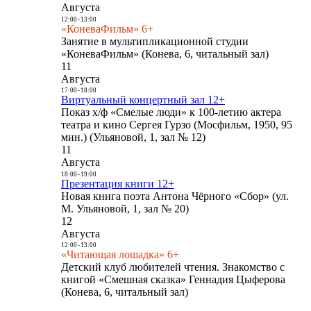
Августа
12:00
-
13:00
«КоневаФильм» 6+
Занятие в мультипликационной студии
«КоневаФильм» (Конева, 6, читальный зал)
11
Августа
17:00
-
18:00
Виртуальный концертный зал 12+
Показ х/ф «Смелые люди» к 100-летию актера
театра и кино Сергея Гурзо (Мосфильм, 1950, 95
мин.) (Ульяновой, 1, зал № 12)
11
Августа
18:00
-
19:00
Презентация книги 12+
Новая книга поэта Антона Чёрного «Сбор» (ул.
М. Ульяновой, 1, зал № 20)
12
Августа
12:00
-
13:00
«Читающая лошадка» 6+
Детский клуб любителей чтения. Знакомство с
книгой «Смешная сказка» Геннадия Цыферова
(Конева, 6, читальный зал)