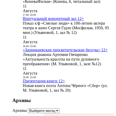
«КоневаФильм» (Конева, 6, читальный зал)
11
Августа
17:00
-
18:00
Виртуальный концертный зал 12+
Показ х/ф «Смелые люди» к 100-летию актера
театра и кино Сергея Гурзо (Мосфильм, 1950, 95
мин.) (Ульяновой, 1, зал № 12)
11
Августа
18:00
-
19:00
«Заоникиевские просветительские беседы» 12+
Лекция диакона Артемия Овчаренко
«Актуальность красоты на пути духовного
преображения» (М. Ульяновой, 1, зале №12)
11
Августа
18:00
-
19:00
Презентация книги 12+
Новая книга поэта Антона Чёрного «Сбор» (ул.
М. Ульяновой, 1, зал № 20)
Архивы
Архивы