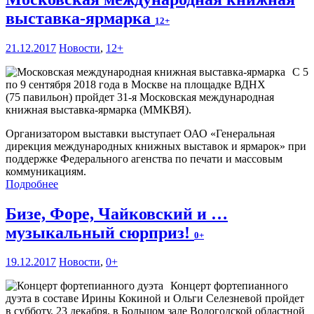
выставка-ярмарка
12+
21.12.2017
Новости
,
12+
С 5
по 9 сентября 2018 года в Москве на площадке ВДНХ
(75 павильон) пройдет 31-я Московская международная
книжная выставка-ярмарка (ММКВЯ).
Организатором выставки выступает ОАО «Генеральная
дирекция международных книжных выставок и ярмарок» при
поддержке Федерального агенства по печати и массовым
коммуникациям.
Подробнее
Бизе, Форе, Чайковский и …
музыкальный сюрприз!
0+
19.12.2017
Новости
,
0+
Концерт фортепианного
дуэта в составе Ирины Кокиной и Ольги Селезневой пройдет
в субботу, 23 декабря, в Большом зале Вологодской областной