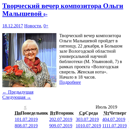
Творческий вечер композитора Ольги
Малышевой
0+
18.12.2017
Новости
,
0+
Творческий вечер композитора
Ольги Малышевой пройдет в
пятницу, 22 декабря, в Большом
зале Вологодской областной
универсальной научной
библиотеки (М. Ульяновой, 7) в
рамках проекта «Вологодская
свирель. Женская нота».
Начало в 18 часов.
Подробнее
← Предыдущая
Следующая →
<
Июль 2019
Пн
Понедельник
Вт
Вторник
Ср
Среда
Чт
Четверг
1
01.07.2019
2
02.07.2019
3
03.07.2019
4
04.07.2019
8
08.07.2019
9
09.07.2019
10
10.07.2019
11
11.07.2019