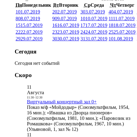
Пн
Понедельник
Вт
Вторник
Ср
Среда
Чт
Четверг
1
01.07.2019
2
02.07.2019
3
03.07.2019
4
04.07.2019
8
08.07.2019
9
09.07.2019
10
10.07.2019
11
11.07.2019
15
15.07.2019
16
16.07.2019
17
17.07.2019
18
18.07.2019
22
22.07.2019
23
23.07.2019
24
24.07.2019
25
25.07.2019
29
29.07.2019
30
30.07.2019
31
31.07.2019
1
01.08.2019
Сегодня
Сегодня нет событий
Скоро
11
Августа
11:30
-
12:30
Виртуальный концертный зал 0+
Показ м/ф «Мойдодыр» (Союзмультфильм, 1954,
16 мин.); «Ивашка из Дворца пионеров»
(Союзмультфильм, 1981, 10 мин.); «Паровозик из
Ромашкова» (Союзмультфильм, 1967, 10 мин.)
(Ульяновой, 1, зал № 12)
11