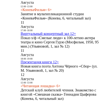
Августа
12:00
-
13:00
«КоневаФильм» 6+
Занятие в мультипликационной студии
«КоневаФильм» (Конева, 6, читальный зал)
11
Августа
17:00
-
18:00
Виртуальный концертный зал 12+
Показ х/ф «Смелые люди» к 100-летию актера
театра и кино Сергея Гурзо (Мосфильм, 1950, 95
мин.) (Ульяновой, 1, зал № 12)
11
Августа
18:00
-
19:00
Презентация книги 12+
Новая книга поэта Антона Чёрного «Сбор» (ул.
М. Ульяновой, 1, зал № 20)
12
Августа
12:00
-
13:00
«Читающая лошадка» 6+
Детский клуб любителей чтения. Знакомство с
книгой «Смешная сказка» Геннадия Цыферова
(Конева, 6, читальный зал)