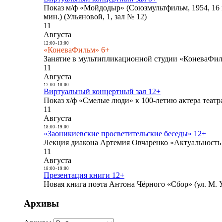
Показ м/ф «Мойдодыр» (Союзмультфильм, 1954, 16 
мин.) (Ульяновой, 1, зал № 12)
11
Августа
12:00
-
13:00
«КоневаФильм» 6+
Занятие в мультипликационной студии «КоневаФиль
11
Августа
17:00
-
18:00
Виртуальный концертный зал 12+
Показ х/ф «Смелые люди» к 100-летию актера театра
11
Августа
18:00
-
19:00
«Заоникиевские просветительские беседы» 12+
Лекция диакона Артемия Овчаренко «Актуальность 
11
Августа
18:00
-
19:00
Презентация книги 12+
Новая книга поэта Антона Чёрного «Сбор» (ул. М. У
Архивы