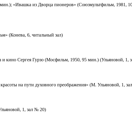
мин.); «Ивашка из Дворца пионеров» (Союзмультфильм, 1981, 10
м» (Конева, 6, читальный зал)
 и кино Сергея Гурзо (Мосфильм, 1950, 95 мин.) (Ульяновой, 1, 
красоты на пути духовного преображения» (М. Ульяновой, 1, за
льяновой, 1, зал № 20)