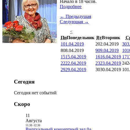
Начало в 18 часов.
Подробнее
← Предыдущая
Следующая →
<
Пн
Понедельник
Вт
Вторник
С
1
01.04.2019
2
02.04.2019
3
03
8
08.04.2019
9
09.04.2019
10
1
15
15.04.2019
16
16.04.2019
17
1
22
22.04.2019
23
23.04.2019
24
2
29
29.04.2019
30
30.04.2019
1
01
Сегодня
Сегодня нет событий
Скоро
11
Августа
11:30
-
12:30
Виртуальный концертный зал 0+