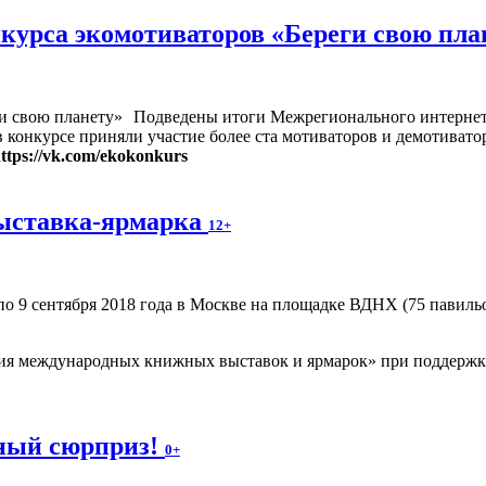
рса экомотиваторов «Береги свою плане
Подведены итоги Межрегионального интернет-
 в конкурсе приняли участие более ста мотиваторов и демотиват
ttps://vk.com/ekokonkurs
ыставка-ярмарка
12+
по 9 сентября 2018 года в Москве на площадке ВДНХ (75 павил
ия международных книжных выставок и ярмарок» при поддержке
ьный сюрприз!
0+