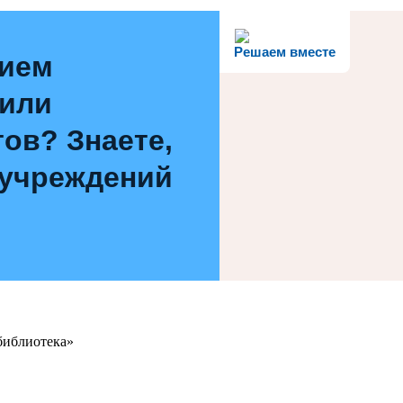
Решаем вместе
нием
 или
ов? Знаете,
 учреждений
библиотека»