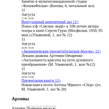
Занятие в мультипликационной студии
«КоневаФильм» (Конева, 6, читальный зал)
11
Августа
17:00
-
18:00
Виртуальный концертный зал 12+
Показ х/ф «Смелые люди» к 100-летию актера
театра и кино Сергея Гурзо (Мосфильм, 1950, 95
мин.) (Ульяновой, 1, зал № 12)
11
Августа
18:00
-
19:00
«Заоникиевские просветительские беседы» 12+
Лекция диакона Артемия Овчаренко
«Актуальность красоты на пути духовного
преображения» (М. Ульяновой, 1, зале №12)
11
Августа
18:00
-
19:00
Презентация книги 12+
Новая книга поэта Антона Чёрного «Сбор» (ул.
М. Ульяновой, 1, зал № 20)
Архивы
Архивы