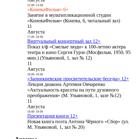
12:00
-
13:00
«КоневаФильм» 6+
Занятие в мультипликационной студии
«КоневаФильм» (Конева, 6, читальный зал)
11
Августа
17:00
-
18:00
Виртуальный концертный зал 12+
Показ х/ф «Смелые люди» к 100-летию актера
театра и кино Сергея Гурзо (Мосфильм, 1950, 95
мин.) (Ульяновой, 1, зал № 12)
11
Августа
18:00
-
19:00
«Заоникиевские просветительские беседы» 12+
Лекция диакона Артемия Овчаренко
«Актуальность красоты на пути духовного
преображения» (М. Ульяновой, 1, зале №12)
11
Августа
18:00
-
19:00
Презентация книги 12+
Новая книга поэта Антона Чёрного «Сбор» (ул.
М. Ульяновой, 1, зал № 20)