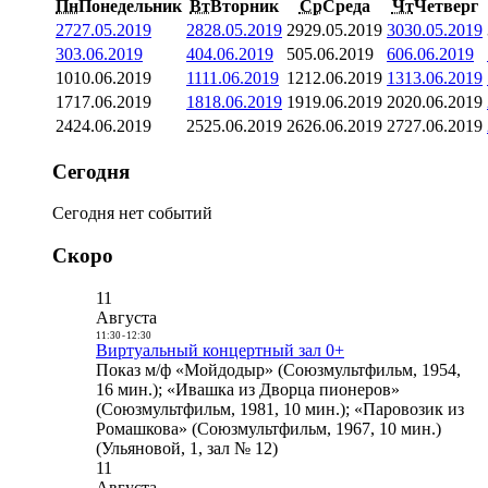
Пн
Понедельник
Вт
Вторник
Ср
Среда
Чт
Четверг
27
27.05.2019
28
28.05.2019
29
29.05.2019
30
30.05.2019
3
03.06.2019
4
04.06.2019
5
05.06.2019
6
06.06.2019
10
10.06.2019
11
11.06.2019
12
12.06.2019
13
13.06.2019
17
17.06.2019
18
18.06.2019
19
19.06.2019
20
20.06.2019
24
24.06.2019
25
25.06.2019
26
26.06.2019
27
27.06.2019
Сегодня
Сегодня нет событий
Скоро
11
Августа
11:30
-
12:30
Виртуальный концертный зал 0+
Показ м/ф «Мойдодыр» (Союзмультфильм, 1954,
16 мин.); «Ивашка из Дворца пионеров»
(Союзмультфильм, 1981, 10 мин.); «Паровозик из
Ромашкова» (Союзмультфильм, 1967, 10 мин.)
(Ульяновой, 1, зал № 12)
11
Августа