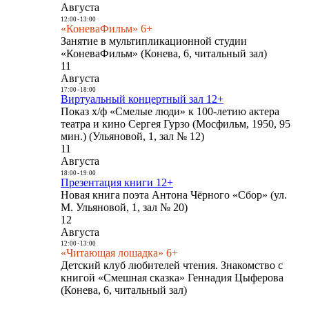
Августа
12:00
-
13:00
«КоневаФильм» 6+
Занятие в мультипликационной студии
«КоневаФильм» (Конева, 6, читальный зал)
11
Августа
17:00
-
18:00
Виртуальный концертный зал 12+
Показ х/ф «Смелые люди» к 100-летию актера
театра и кино Сергея Гурзо (Мосфильм, 1950, 95
мин.) (Ульяновой, 1, зал № 12)
11
Августа
18:00
-
19:00
Презентация книги 12+
Новая книга поэта Антона Чёрного «Сбор» (ул.
М. Ульяновой, 1, зал № 20)
12
Августа
12:00
-
13:00
«Читающая лошадка» 6+
Детский клуб любителей чтения. Знакомство с
книгой «Смешная сказка» Геннадия Цыферова
(Конева, 6, читальный зал)