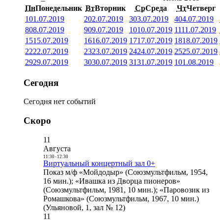
Пн
Понедельник
Вт
Вторник
Ср
Среда
Чт
Четверг
1
01.07.2019
2
02.07.2019
3
03.07.2019
4
04.07.2019
8
08.07.2019
9
09.07.2019
10
10.07.2019
11
11.07.2019
15
15.07.2019
16
16.07.2019
17
17.07.2019
18
18.07.2019
22
22.07.2019
23
23.07.2019
24
24.07.2019
25
25.07.2019
29
29.07.2019
30
30.07.2019
31
31.07.2019
1
01.08.2019
Сегодня
Сегодня нет событий
Скоро
11
Августа
11:30
-
12:30
Виртуальный концертный зал 0+
Показ м/ф «Мойдодыр» (Союзмультфильм, 1954,
16 мин.); «Ивашка из Дворца пионеров»
(Союзмультфильм, 1981, 10 мин.); «Паровозик из
Ромашкова» (Союзмультфильм, 1967, 10 мин.)
(Ульяновой, 1, зал № 12)
11