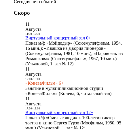
Сегодня нет событий
Скоро
11
Августа
11:30
-
12:30
Виртуальный концертный зал 0+
Показ м/ф «Мойдодыр» (Союзмультфильм, 1954,
16 мин.); «Ивашка из Дворца пионеров»
(Союзмультфильм, 1981, 10 мин.); «Паровозик из
Ромашкова» (Союзмультфильм, 1967, 10 мин.)
(Ульяновой, 1, зал № 12)
11
Августа
12:00
-
13:00
«КоневаФильм» 6+
Занятие в мультипликационной студии
«КоневаФильм» (Конева, 6, читальный зал)
11
Августа
17:00
-
18:00
Виртуальный концертный зал 12+
Показ х/ф «Смелые люди» к 100-летию актера
театра и кино Сергея Гурзо (Мосфильм, 1950, 95
мин.) (Ульяновой, 1, зал № 12)