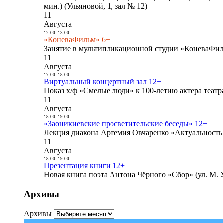
мин.) (Ульяновой, 1, зал № 12)
11
Августа
12:00
-
13:00
«КоневаФильм» 6+
Занятие в мультипликационной студии «КоневаФиль
11
Августа
17:00
-
18:00
Виртуальный концертный зал 12+
Показ х/ф «Смелые люди» к 100-летию актера театра
11
Августа
18:00
-
19:00
«Заоникиевские просветительские беседы» 12+
Лекция диакона Артемия Овчаренко «Актуальность 
11
Августа
18:00
-
19:00
Презентация книги 12+
Новая книга поэта Антона Чёрного «Сбор» (ул. М. У
Архивы
Архивы