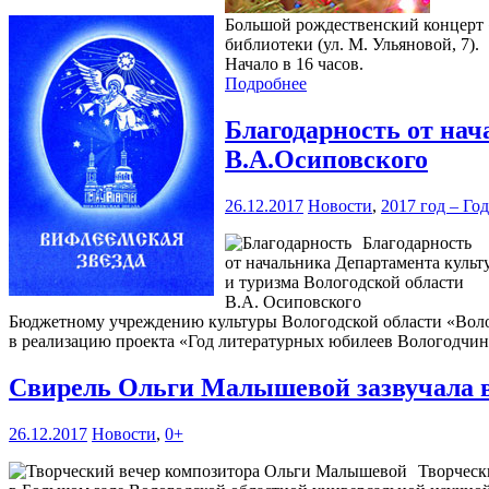
Большой рождественский концерт «
библиотеки (ул. М. Ульяновой, 7).
Начало в 16 часов.
Подробнее
Благодарность от нач
В.А.Осиповского
26.12.2017
Новости
,
2017 год – Го
Благодарность
от начальника Департамента культ
и туризма Вологодской области
В.А. Осиповского
Бюджетному учреждению культуры Вологодской области «Волог
в реализацию проекта «Год литературных юбилеев Вологодчи
Свирель Ольги Малышевой зазвучала 
26.12.2017
Новости
,
0+
Творческ