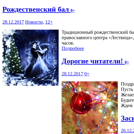
Рождественский бал
0+
28.12.2017
Новости
,
12+
Традиционный рождественский ба
православного центра «Лествица», 
часов.
Подробнее
Дорогие читатели!
0+
28.12.2017
0+
Поздр
Пусть 
Желае
Будьт
Ждем 
Зас
26.12.