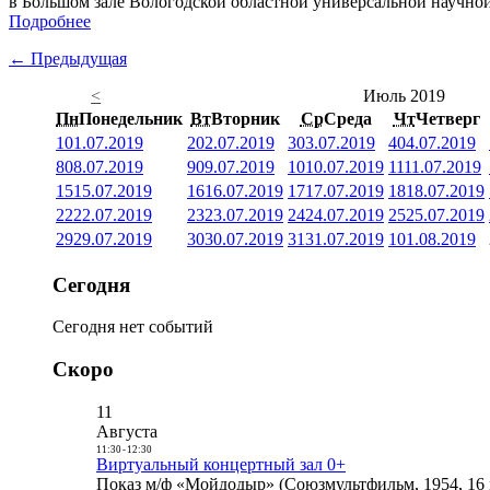
в Большом зале Вологодской областной универсальной научно
Подробнее
← Предыдущая
<
Июль 2019
Пн
Понедельник
Вт
Вторник
Ср
Среда
Чт
Четверг
1
01.07.2019
2
02.07.2019
3
03.07.2019
4
04.07.2019
8
08.07.2019
9
09.07.2019
10
10.07.2019
11
11.07.2019
15
15.07.2019
16
16.07.2019
17
17.07.2019
18
18.07.2019
22
22.07.2019
23
23.07.2019
24
24.07.2019
25
25.07.2019
29
29.07.2019
30
30.07.2019
31
31.07.2019
1
01.08.2019
Сегодня
Сегодня нет событий
Скоро
11
Августа
11:30
-
12:30
Виртуальный концертный зал 0+
Показ м/ф «Мойдодыр» (Союзмультфильм, 1954, 16 