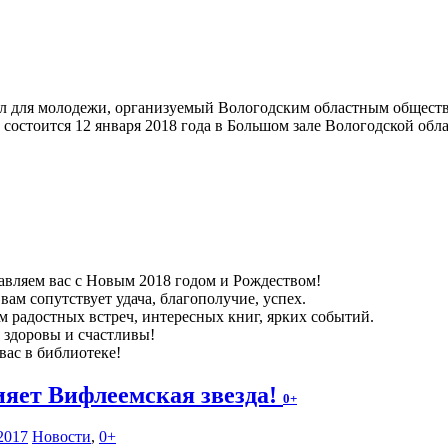
л для молодежи, организуемый Вологодским областным общес
состоится 12 января 2018 года в Большом зале Вологодской обла
авляем вас с Новым 2018 годом и Рождеством!
вам сопутствует удача, благополучие, успех.
м радостных встреч, интересных книг, ярких событий.
е здоровы и счастливы!
вас в библиотеке!
ияет Вифлеемская звезда!
0+
2017
Новости
,
0+