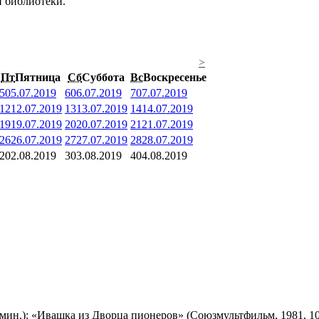
й библиотеки.
>
Пт
Пятница
Сб
Суббота
Вс
Воскресенье
5
05.07.2019
6
06.07.2019
7
07.07.2019
12
12.07.2019
13
13.07.2019
14
14.07.2019
19
19.07.2019
20
20.07.2019
21
21.07.2019
26
26.07.2019
27
27.07.2019
28
28.07.2019
2
02.08.2019
3
03.08.2019
4
04.08.2019
мин.); «Ивашка из Дворца пионеров» (Союзмультфильм, 1981, 10