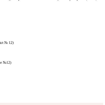
зал № 12)
ле №12)