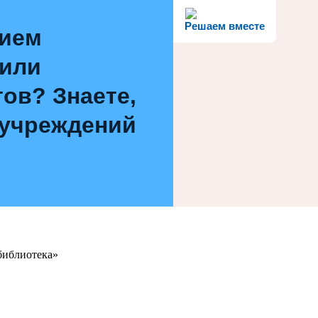
Решаем вместе
нием
 или
ов? Знаете,
 учреждений
библиотека»