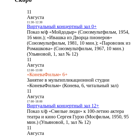
11
Августа
11:30
-
12:30
Виртуальный концертный зал 0+
Показ м/ф «Мойдодыр» (Союзмультфильм, 1954,
16 мин.); «Ивашка из Дворца пионеров»
(Союзмультфильм, 1981, 10 мин.); «Паровозик из
Ромашкова» (Союзмультфильм, 1967, 10 мин.)
(Ульяновой, 1, зал № 12)
11
Августа
12:00
-
13:00
«КоневаФильм» 6+
Занятие в мультипликационной студии
«КоневаФильм» (Конева, 6, читальный зал)
11
Августа
17:00
-
18:00
Виртуальный концертный зал 12+
Показ х/ф «Смелые люди» к 100-летию актера
театра и кино Сергея Гурзо (Мосфильм, 1950, 95
мин.) (Ульяновой, 1, зал № 12)
11
Августа