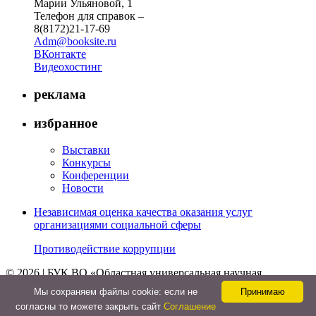
Марии Ульяновой, 1
Телефон для справок –
8(8172)21-17-69
Adm@booksite.ru
ВКонтакте
Видеохостинг
реклама
избранное
Выставки
Конкурсы
Конференции
Новости
Независимая оценка качества оказания услуг
организациями социальной сферы
Противодействие коррупции
© 2026 | БУК ВО «Областная универсальная научная
библиотека»
Мы cохраняем файлы cookie: если не
Принимаю
↑
согласны то можете закрыть сайт
Соглашение