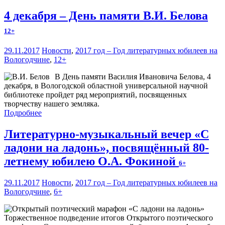
4 декабря – День памяти В.И. Белова
12+
29.11.2017
Новости
,
2017 год – Год литературных юбилеев на
Вологодчине
,
12+
В День памяти Василия Ивановича Белова, 4
декабря, в Вологодской областной универсальной научной
библиотеке пройдет ряд мероприятий, посвященных
творчеству нашего земляка.
Подробнее
Литературно-музыкальный вечер «С
ладони на ладонь», посвящённый 80-
летнему юбилею О.А. Фокиной
6+
29.11.2017
Новости
,
2017 год – Год литературных юбилеев на
Вологодчине
,
6+
Торжественное подведение итогов Открытого поэтического