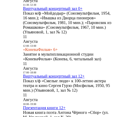
Августа
11:30
-
12:30
Виртуальный концертный зал 0+
Показ м/ф «Мойдодыр» (Союзмультфильм, 1954,
16 мин.); «Ивашка из Дворца пионеров»
(Союзмультфильм, 1981, 10 мин.); «Паровозик из
Ромашкова» (Союзмультфильм, 1967, 10 мин.)
(Ульяновой, 1, зал № 12)
11
Августа
12:00
-
13:00
«КоневаФильм» 6+
Занятие в мультипликационной студии
«КоневаФильм» (Конева, 6, читальный зал)
11
Августа
17:00
-
18:00
Виртуальный концертный зал 12+
Показ х/ф «Смелые люди» к 100-летию актера
театра и кино Сергея Гурзо (Мосфильм, 1950, 95
мин.) (Ульяновой, 1, зал № 12)
11
Августа
18:00
-
19:00
Презентация книги 12+
Новая книга поэта Антона Чёрного «Сбор» (ул.