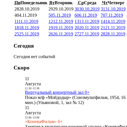
Пн
Понедельник
Вт
Вторник
Ср
Среда
Чт
Четверг
28
28.10.2019
29
29.10.2019
30
30.10.2019
31
31.10.2019
4
04.11.2019
5
05.11.2019
6
06.11.2019
7
07.11.2019
11
11.11.2019
12
12.11.2019
13
13.11.2019
14
14.11.2019
18
18.11.2019
19
19.11.2019
20
20.11.2019
21
21.11.2019
25
25.11.2019
26
26.11.2019
27
27.11.2019
28
28.11.2019
Сегодня
Сегодня нет событий
Скоро
11
Августа
11:30
-
12:30
Виртуальный концертный зал 0+
Показ м/ф «Мойдодыр» (Союзмультфильм, 1954, 16 
мин.) (Ульяновой, 1, зал № 12)
11
Августа
12:00
-
13:00
«КоневаФильм» 6+
Занятие в мультипликационной студии «КоневаФиль