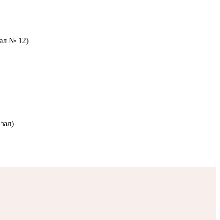
зал № 12)
зал)