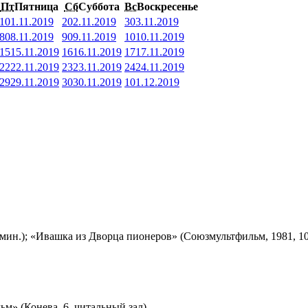
Пт
Пятница
Сб
Суббота
Вс
Воскресенье
1
01.11.2019
2
02.11.2019
3
03.11.2019
8
08.11.2019
9
09.11.2019
10
10.11.2019
15
15.11.2019
16
16.11.2019
17
17.11.2019
22
22.11.2019
23
23.11.2019
24
24.11.2019
29
29.11.2019
30
30.11.2019
1
01.12.2019
мин.); «Ивашка из Дворца пионеров» (Союзмультфильм, 1981, 10
м» (Конева, 6, читальный зал)