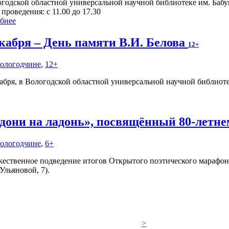
огодской областной универсальной научной библиотеке им. Баб
проведения: с 11.00 до 17.30
бнее
екабря – День памяти В.И. Белова
12+
Вологодчине
,
12+
кабря, в Вологодской областной универсальной научной библиот
дони на ладонь», посвящённый 80-летн
Вологодчине
,
6+
ественное подведение итогов Открытого поэтического марафона 
Ульяновой, 7).
>