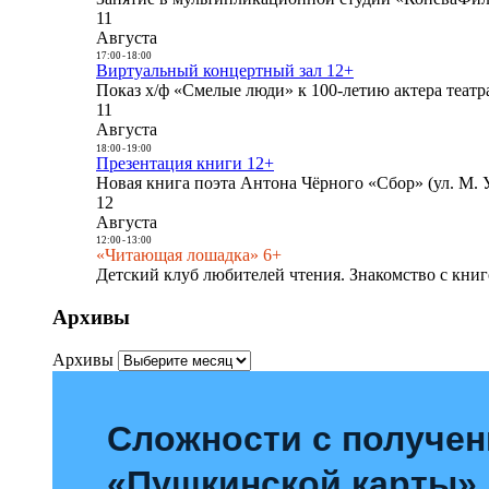
11
Августа
17:00
-
18:00
Виртуальный концертный зал 12+
Показ х/ф «Смелые люди» к 100-летию актера театра
11
Августа
18:00
-
19:00
Презентация книги 12+
Новая книга поэта Антона Чёрного «Сбор» (ул. М. У
12
Августа
12:00
-
13:00
«Читающая лошадка» 6+
Детский клуб любителей чтения. Знакомство с книг
Архивы
Архивы
Сложности с получе
«Пушкинской карты»