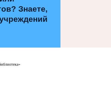
ов? Знаете,
 учреждений
библиотека»