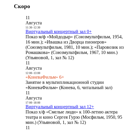
Скоро
11
Августа
11:30
-
12:30
Виртуальный концертный зал 0+
Показ м/ф «Мойдодыр» (Союзмультфильм, 1954,
16 мин.); «Ивашка из Дворца пионеров»
(Союзмультфильм, 1981, 10 мин.); «Паровозик из
Ромашкова» (Союзмультфильм, 1967, 10 мин.)
(Ульяновой, 1, зал № 12)
11
Августа
12:00
-
13:00
«КоневаФильм» 6+
Занятие в мультипликационной студии
«КоневаФильм» (Конева, 6, читальный зал)
11
Августа
17:00
-
18:00
Виртуальный концертный зал 12+
Показ х/ф «Смелые люди» к 100-летию актера
театра и кино Сергея Гурзо (Мосфильм, 1950, 95
мин.) (Ульяновой, 1, зал № 12)
11