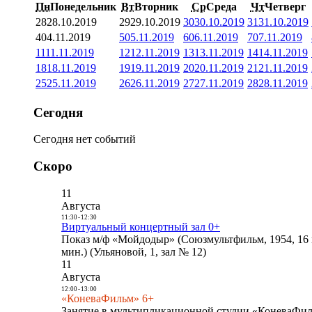
Пн
Понедельник
Вт
Вторник
Ср
Среда
Чт
Четверг
28
28.10.2019
29
29.10.2019
30
30.10.2019
31
31.10.2019
4
04.11.2019
5
05.11.2019
6
06.11.2019
7
07.11.2019
11
11.11.2019
12
12.11.2019
13
13.11.2019
14
14.11.2019
18
18.11.2019
19
19.11.2019
20
20.11.2019
21
21.11.2019
25
25.11.2019
26
26.11.2019
27
27.11.2019
28
28.11.2019
Сегодня
Сегодня нет событий
Скоро
11
Августа
11:30
-
12:30
Виртуальный концертный зал 0+
Показ м/ф «Мойдодыр» (Союзмультфильм, 1954, 16 
мин.) (Ульяновой, 1, зал № 12)
11
Августа
12:00
-
13:00
«КоневаФильм» 6+
Занятие в мультипликационной студии «КоневаФиль