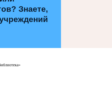
ов? Знаете,
 учреждений
библиотека»