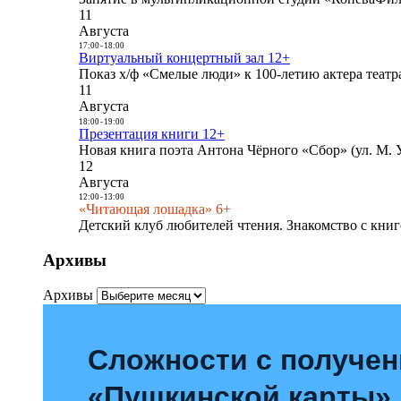
11
Августа
17:00
-
18:00
Виртуальный концертный зал 12+
Показ х/ф «Смелые люди» к 100-летию актера театра
11
Августа
18:00
-
19:00
Презентация книги 12+
Новая книга поэта Антона Чёрного «Сбор» (ул. М. У
12
Августа
12:00
-
13:00
«Читающая лошадка» 6+
Детский клуб любителей чтения. Знакомство с книг
Архивы
Архивы
Сложности с получе
«Пушкинской карты»