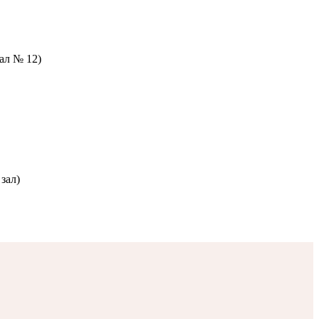
зал № 12)
зал)