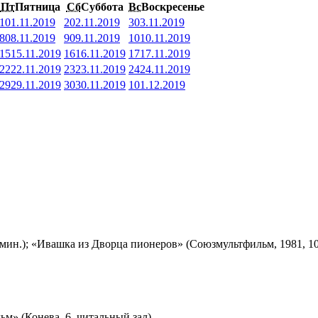
Пт
Пятница
Сб
Суббота
Вс
Воскресенье
1
01.11.2019
2
02.11.2019
3
03.11.2019
8
08.11.2019
9
09.11.2019
10
10.11.2019
15
15.11.2019
16
16.11.2019
17
17.11.2019
22
22.11.2019
23
23.11.2019
24
24.11.2019
29
29.11.2019
30
30.11.2019
1
01.12.2019
мин.); «Ивашка из Дворца пионеров» (Союзмультфильм, 1981, 10
м» (Конева, 6, читальный зал)