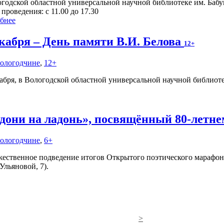
огодской областной универсальной научной библиотеке им. Баб
проведения: с 11.00 до 17.30
бнее
екабря – День памяти В.И. Белова
12+
Вологодчине
,
12+
кабря, в Вологодской областной универсальной научной библиот
дони на ладонь», посвящённый 80-летн
Вологодчине
,
6+
ественное подведение итогов Открытого поэтического марафона 
Ульяновой, 7).
>