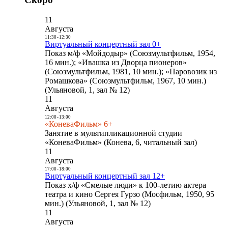
11
Августа
11:30
-
12:30
Виртуальный концертный зал 0+
Показ м/ф «Мойдодыр» (Союзмультфильм, 1954,
16 мин.); «Ивашка из Дворца пионеров»
(Союзмультфильм, 1981, 10 мин.); «Паровозик из
Ромашкова» (Союзмультфильм, 1967, 10 мин.)
(Ульяновой, 1, зал № 12)
11
Августа
12:00
-
13:00
«КоневаФильм» 6+
Занятие в мультипликационной студии
«КоневаФильм» (Конева, 6, читальный зал)
11
Августа
17:00
-
18:00
Виртуальный концертный зал 12+
Показ х/ф «Смелые люди» к 100-летию актера
театра и кино Сергея Гурзо (Мосфильм, 1950, 95
мин.) (Ульяновой, 1, зал № 12)
11
Августа