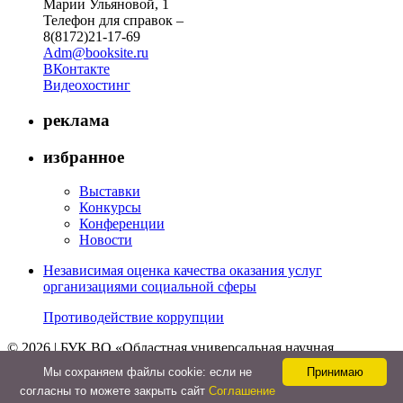
Марии Ульяновой, 1
Телефон для справок –
8(8172)21-17-69
Adm@booksite.ru
ВКонтакте
Видеохостинг
реклама
избранное
Выставки
Конкурсы
Конференции
Новости
Независимая оценка качества оказания услуг
организациями социальной сферы
Противодействие коррупции
© 2026 | БУК ВО «Областная универсальная научная
библиотека»
Мы cохраняем файлы cookie: если не
Принимаю
↑
согласны то можете закрыть сайт
Соглашение