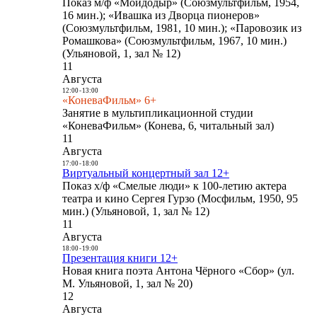
Показ м/ф «Мойдодыр» (Союзмультфильм, 1954,
16 мин.); «Ивашка из Дворца пионеров»
(Союзмультфильм, 1981, 10 мин.); «Паровозик из
Ромашкова» (Союзмультфильм, 1967, 10 мин.)
(Ульяновой, 1, зал № 12)
11
Августа
12:00
-
13:00
«КоневаФильм» 6+
Занятие в мультипликационной студии
«КоневаФильм» (Конева, 6, читальный зал)
11
Августа
17:00
-
18:00
Виртуальный концертный зал 12+
Показ х/ф «Смелые люди» к 100-летию актера
театра и кино Сергея Гурзо (Мосфильм, 1950, 95
мин.) (Ульяновой, 1, зал № 12)
11
Августа
18:00
-
19:00
Презентация книги 12+
Новая книга поэта Антона Чёрного «Сбор» (ул.
М. Ульяновой, 1, зал № 20)
12
Августа