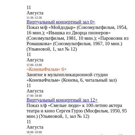
11
Августа
11:30
-
12:30
Виртуальный концертный зал 0+
Показ м/ф «Мойдодыр» (Союзмультфильм, 1954,
16 мин.); «Ивашка из Дворца пионеров»
(Союзмультфильм, 1981, 10 мин.); «Паровозик из
Ромашкова» (Союзмультфильм, 1967, 10 мин.)
(Ульяновой, 1, зал № 12)
11
Августа
12:00
-
13:00
«КоневаФильм» 6+
Занятие в мультипликационной студии
«КоневаФильм» (Конева, 6, читальный зал)
11
Августа
17:00
-
18:00
Виртуальный концертный зал 12+
Показ х/ф «Смелые люди» к 100-летию актера
театра и кино Сергея Гурзо (Мосфильм, 1950, 95
мин.) (Ульяновой, 1, зал № 12)
11
Августа
18:00
-
19:00