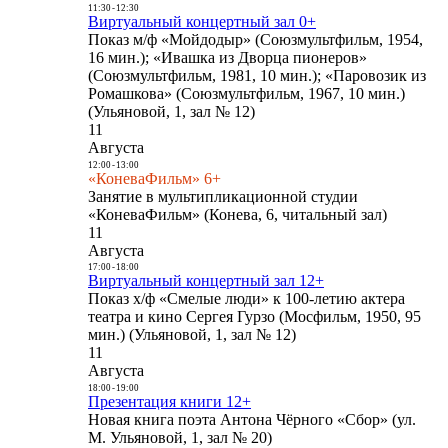
11:30
-
12:30
Виртуальный концертный зал 0+
Показ м/ф «Мойдодыр» (Союзмультфильм, 1954,
16 мин.); «Ивашка из Дворца пионеров»
(Союзмультфильм, 1981, 10 мин.); «Паровозик из
Ромашкова» (Союзмультфильм, 1967, 10 мин.)
(Ульяновой, 1, зал № 12)
11
Августа
12:00
-
13:00
«КоневаФильм» 6+
Занятие в мультипликационной студии
«КоневаФильм» (Конева, 6, читальный зал)
11
Августа
17:00
-
18:00
Виртуальный концертный зал 12+
Показ х/ф «Смелые люди» к 100-летию актера
театра и кино Сергея Гурзо (Мосфильм, 1950, 95
мин.) (Ульяновой, 1, зал № 12)
11
Августа
18:00
-
19:00
Презентация книги 12+
Новая книга поэта Антона Чёрного «Сбор» (ул.
М. Ульяновой, 1, зал № 20)