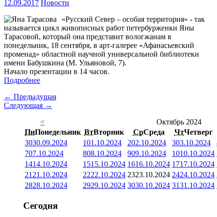
12.09.2017
Новости
«Русский Север – особая территория» - так
называется цикл живописных работ петербурженки Яны
Тарасовой, который она представит вологжанам в
понедельник, 18 сентября, в арт-галерее «Афанасьевский
променад» областной научной универсальной библиотеки
имени Бабушкина (М. Ульяновой, 7).
Начало презентации в 14 часов.
Подробнее
← Предыдущая
Следующая →
<
Октябрь 2024
Пн
Понедельник
Вт
Вторник
Ср
Среда
Чт
Четверг
30
30.09.2024
1
01.10.2024
2
02.10.2024
3
03.10.2024
7
07.10.2024
8
08.10.2024
9
09.10.2024
10
10.10.2024
14
14.10.2024
15
15.10.2024
16
16.10.2024
17
17.10.2024
21
21.10.2024
22
22.10.2024
23
23.10.2024
24
24.10.2024
28
28.10.2024
29
29.10.2024
30
30.10.2024
31
31.10.2024
Сегодня