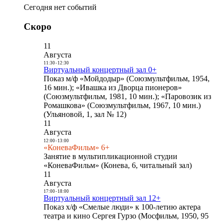
Сегодня нет событий
Скоро
11
Августа
11:30
-
12:30
Виртуальный концертный зал 0+
Показ м/ф «Мойдодыр» (Союзмультфильм, 1954,
16 мин.); «Ивашка из Дворца пионеров»
(Союзмультфильм, 1981, 10 мин.); «Паровозик из
Ромашкова» (Союзмультфильм, 1967, 10 мин.)
(Ульяновой, 1, зал № 12)
11
Августа
12:00
-
13:00
«КоневаФильм» 6+
Занятие в мультипликационной студии
«КоневаФильм» (Конева, 6, читальный зал)
11
Августа
17:00
-
18:00
Виртуальный концертный зал 12+
Показ х/ф «Смелые люди» к 100-летию актера
театра и кино Сергея Гурзо (Мосфильм, 1950, 95