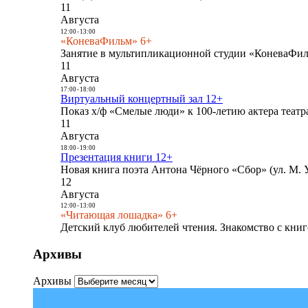
11
Августа
12:00
-
13:00
«КоневаФильм» 6+
Занятие в мультипликационной студии «КоневаФиль
11
Августа
17:00
-
18:00
Виртуальный концертный зал 12+
Показ х/ф «Смелые люди» к 100-летию актера театра
11
Августа
18:00
-
19:00
Презентация книги 12+
Новая книга поэта Антона Чёрного «Сбор» (ул. М. У
12
Августа
12:00
-
13:00
«Читающая лошадка» 6+
Детский клуб любителей чтения. Знакомство с книг
Архивы
Архивы