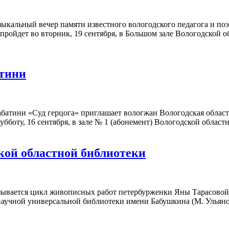
ыкальный вечер памяти известного вологодского педагога и по
пройдет во вторник, 19 сентября, в Большом зале Вологодской о
атини
батини «Суд герцога» приглашает вологжан Вологодская област
бботу, 16 сентября, в зале № 1 (абонемент) Вологодской областн
кой областной библиотеки
называется цикл живописных работ петербурженки Яны Тарасовой
 научной универсальной библиотеки имени Бабушкина (М. Ульянов