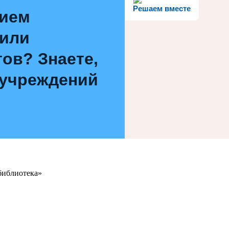
Решаем вместе
нием
 или
ов? Знаете,
 учреждений
библиотека»