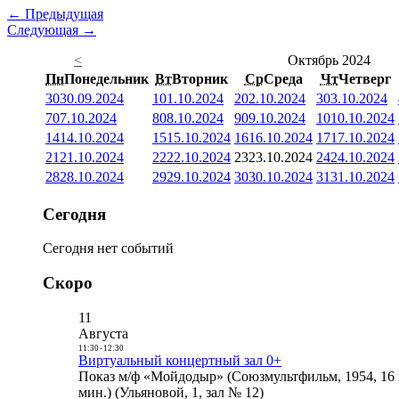
← Предыдущая
Следующая →
<
Октябрь 2024
Пн
Понедельник
Вт
Вторник
Ср
Среда
Чт
Четверг
30
30.09.2024
1
01.10.2024
2
02.10.2024
3
03.10.2024
7
07.10.2024
8
08.10.2024
9
09.10.2024
10
10.10.2024
14
14.10.2024
15
15.10.2024
16
16.10.2024
17
17.10.2024
21
21.10.2024
22
22.10.2024
23
23.10.2024
24
24.10.2024
28
28.10.2024
29
29.10.2024
30
30.10.2024
31
31.10.2024
Сегодня
Сегодня нет событий
Скоро
11
Августа
11:30
-
12:30
Виртуальный концертный зал 0+
Показ м/ф «Мойдодыр» (Союзмультфильм, 1954, 16 
мин.) (Ульяновой, 1, зал № 12)