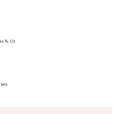
зал № 12)
зал)