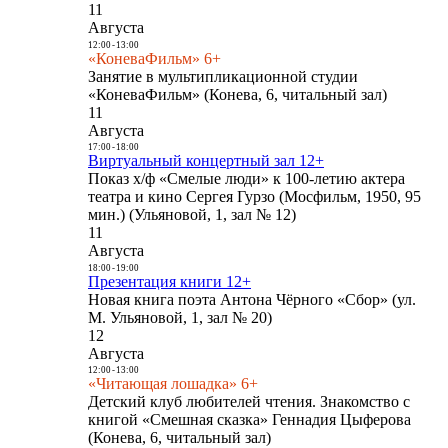
11
Августа
12:00
-
13:00
«КоневаФильм» 6+
Занятие в мультипликационной студии
«КоневаФильм» (Конева, 6, читальный зал)
11
Августа
17:00
-
18:00
Виртуальный концертный зал 12+
Показ х/ф «Смелые люди» к 100-летию актера
театра и кино Сергея Гурзо (Мосфильм, 1950, 95
мин.) (Ульяновой, 1, зал № 12)
11
Августа
18:00
-
19:00
Презентация книги 12+
Новая книга поэта Антона Чёрного «Сбор» (ул.
М. Ульяновой, 1, зал № 20)
12
Августа
12:00
-
13:00
«Читающая лошадка» 6+
Детский клуб любителей чтения. Знакомство с
книгой «Смешная сказка» Геннадия Цыферова
(Конева, 6, читальный зал)