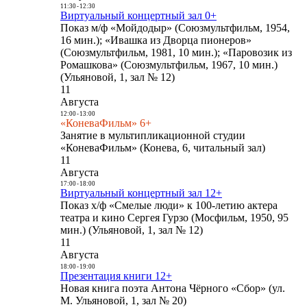
11:30
-
12:30
Виртуальный концертный зал 0+
Показ м/ф «Мойдодыр» (Союзмультфильм, 1954,
16 мин.); «Ивашка из Дворца пионеров»
(Союзмультфильм, 1981, 10 мин.); «Паровозик из
Ромашкова» (Союзмультфильм, 1967, 10 мин.)
(Ульяновой, 1, зал № 12)
11
Августа
12:00
-
13:00
«КоневаФильм» 6+
Занятие в мультипликационной студии
«КоневаФильм» (Конева, 6, читальный зал)
11
Августа
17:00
-
18:00
Виртуальный концертный зал 12+
Показ х/ф «Смелые люди» к 100-летию актера
театра и кино Сергея Гурзо (Мосфильм, 1950, 95
мин.) (Ульяновой, 1, зал № 12)
11
Августа
18:00
-
19:00
Презентация книги 12+
Новая книга поэта Антона Чёрного «Сбор» (ул.
М. Ульяновой, 1, зал № 20)