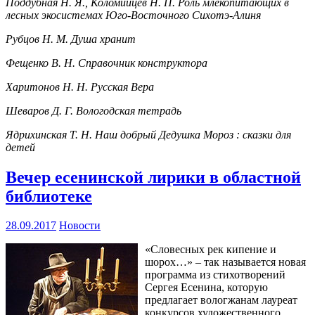
Поддубная Н. Я., Коломийцев Н. П. Роль млекопитающих в
лесных экосистемах Юго-Восточного Сихотэ-Алиня
Рубцов Н. М. Душа хранит
Фещенко В. Н. Справочник конструктора
Харитонов Н. Н. Русская Вера
Шеваров Д. Г. Вологодская тетрадь
Ядрихинская Т. Н. Наш добрый Дедушка Мороз : сказки для
детей
Вечер есенинской лирики в областной
библиотеке
28.09.2017
Новости
«Словесных рек кипение и
шорох…» – так называется новая
программа из стихотворений
Сергея Есенина, которую
предлагает вологжанам лауреат
конкурсов художественного