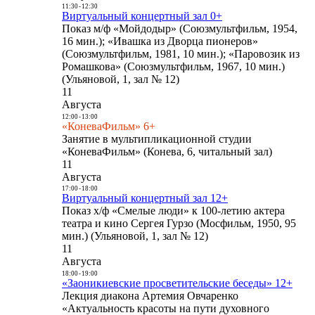
11:30
-
12:30
Виртуальный концертный зал 0+
Показ м/ф «Мойдодыр» (Союзмультфильм, 1954,
16 мин.); «Ивашка из Дворца пионеров»
(Союзмультфильм, 1981, 10 мин.); «Паровозик из
Ромашкова» (Союзмультфильм, 1967, 10 мин.)
(Ульяновой, 1, зал № 12)
11
Августа
12:00
-
13:00
«КоневаФильм» 6+
Занятие в мультипликационной студии
«КоневаФильм» (Конева, 6, читальный зал)
11
Августа
17:00
-
18:00
Виртуальный концертный зал 12+
Показ х/ф «Смелые люди» к 100-летию актера
театра и кино Сергея Гурзо (Мосфильм, 1950, 95
мин.) (Ульяновой, 1, зал № 12)
11
Августа
18:00
-
19:00
«Заоникиевские просветительские беседы» 12+
Лекция диакона Артемия Овчаренко
«Актуальность красоты на пути духовного