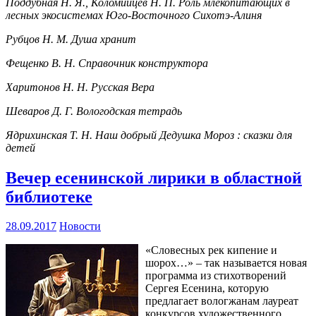
Поддубная Н. Я., Коломийцев Н. П. Роль млекопитающих в
лесных экосистемах Юго-Восточного Сихотэ-Алиня
Рубцов Н. М. Душа хранит
Фещенко В. Н. Справочник конструктора
Харитонов Н. Н. Русская Вера
Шеваров Д. Г. Вологодская тетрадь
Ядрихинская Т. Н. Наш добрый Дедушка Мороз : сказки для
детей
Вечер есенинской лирики в областной
библиотеке
28.09.2017
Новости
«Словесных рек кипение и
шорох…» – так называется новая
программа из стихотворений
Сергея Есенина, которую
предлагает вологжанам лауреат
конкурсов художественного