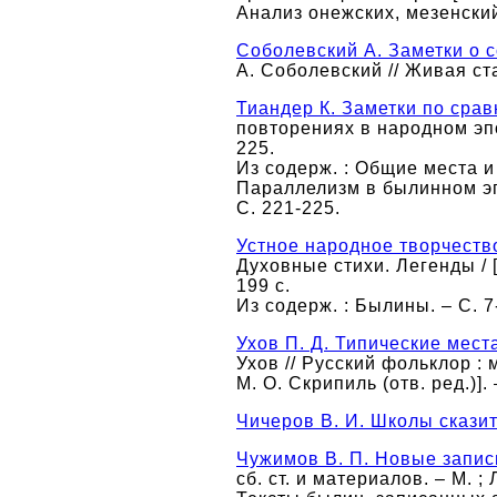
Анализ онежских, мезенски
Соболевский А. Заметки о 
А. Соболевский // Живая ста
Тиандер К. Заметки по сра
повторениях в народном эпос
225.
Из содерж. : Общие места и
Параллелизм в былинном эпо
С. 221-225.
Устное народное творчеств
Духовные стихи. Легенды / [
199 с.
Из содерж. : Былины. – С. 7
Ухов П. Д. Типические мест
Ухов // Русский фольклор : 
М. О. Скрипиль (отв. ред.)]. 
Чичеров В. И. Школы скази
Чужимов В. П. Новые запи
сб. ст. и материалов. – М. ; 