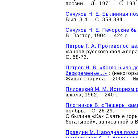
поэзии. – Л., 1971. – С. 193
Ончуков Н. Е. Былинная по
Вып. 3-4. – С. 358-384.
Ончуков Н. Е. Печорские б
В. Пастор, 1904. – 424 с.
Петров Г. А. Противопоста
жанров русского фольклора :
С. 58-73.
Петров Н. В. «Когда было 
безвременье…»
: (некоторы
Живая старина. – 2008. – № 
Плисецкий М. М. Историзм 
школа, 1962. – 240 с.
Плотников В. «Пещеры каме
ноябрь. – С. 26-29.
О былине «Как Святые горы
богатырей», записанной в В
Правдин М. Народная поэзи
материалам А. П. Воронова