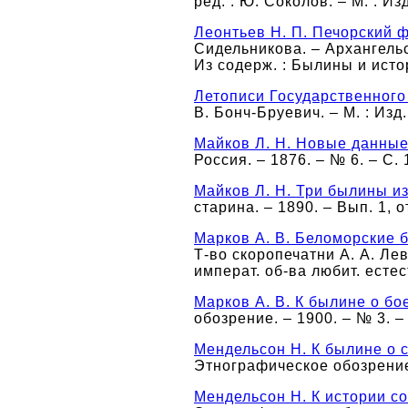
ред. : Ю. Соколов. – М. : Изд
Леонтьев Н. П. Печорский 
Сидельникова. – Архангельск 
Из содерж. : Былины и истор
Летописи Государственного
В. Бонч-Бруевич. – М. : Изд. 
Майков Л. Н. Новые данные
Россия. – 1876. – № 6. – С. 
Майков Л. Н. Три былины и
старина. – 1890. – Вып. 1, от
Марков А. В. Беломорские
Т-во скоропечатни А. А. Лев
императ. об-ва любит. есте
Марков А. В. К былине о б
обозрение. – 1900. – № 3. – 
Мендельсон Н. К былине о 
Этнографическое обозрение.
Мендельсон Н. К истории с