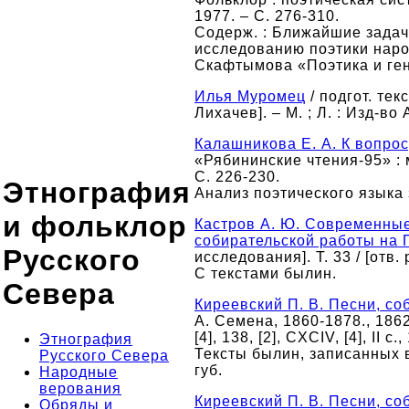
1977. – С. 276-310.
Содерж. : Ближайшие задачи 
исследованию поэтики народн
Скафтымова «Поэтика и гене
Илья Муромец
/ подгот. текс
Лихачев]. – М. ; Л. : Изд-во 
Калашникова Е. А. К вопрос
«Рябининские чтения-95» : 
С. 226-230.
Этнография
Анализ поэтического языка
и фольклор
Кастров А. Ю. Современные
собирательской работы на 
Русского
исследования]. Т. 33 / [отв.
С текстами былин.
Севера
Киреевский П. В. Песни, со
А. Семена, 1860-1878., 1862
[4], 138, [2], CXCIV, [4], II c.
Этнография
Тексты былин, записанных в
Русского Севера
губ.
Народные
верования
Киреевский П. В. Песни, со
Обряды и