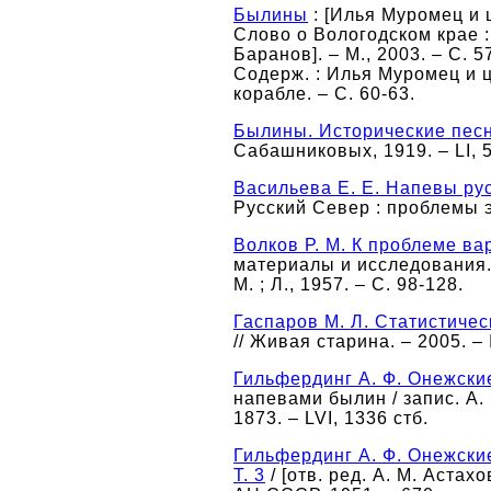
Былины
: [Илья Муромец и 
Слово о Вологодском крае : 
Баранов]. – М., 2003. – С. 5
Содерж. : Илья Муромец и ц
корабле. – С. 60-63.
Былины. Исторические песни
Сабашниковых, 1919. – LI, 5
Васильева Е. Е. Напевы ру
Русский Север : проблемы эт
Волков Р. М. К проблеме ва
материалы и исследования. Т.
М. ; Л., 1957. – С. 98-128.
Гаспаров М. Л. Статистиче
// Живая старина. – 2005. – 
Гильфердинг А. Ф. Онежск
напевами былин / запис. А. 
1873. – LVI, 1336 стб.
Гильфердинг А. Ф. Онежски
Т. 3
/ [отв. ред. А. М. Астахов