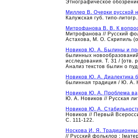
Этнографическое обозрение.
Миллер В. Очерки русской н
Калужская губ. типо-литогр., 
Митрофанова В. В. К вопро
Митрофанова // Русский фоль
Астахова, М. О. Скрипиль (отв
Новиков Ю. А. Былины и пр
былинных новообразований) 
исследования. Т. 31 / [отв. 
Анализ текстов былин о пу
Новиков Ю. А. Диалектика 
былинная традиция / Ю. А. Н
Новиков Ю. А. Проблема ва
Ю. А. Новиков // Русская ли
Новиков Ю. А. Стабильност
Новиков // Первый Всероссий
С. 111-122.
Носкова И. Я. Традиционны
// Русский фольклор : [мате