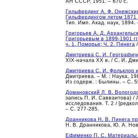
АН СССР, 1951. – 670 с.
Гильфердинг А. Ф. Онежск
Гильфердингом летом 1871 
Тип. Имп. Акад. наук, 1894. –
Григорьев А. Д. Архангельс
Григорьевым в 1899-1901 гг
ч. 1. Поморье; Ч. 2. Пинега
/
Дмитриева С. И. Географич
XIX-начала XX в. / С. И. Дми
Дмитриева С. И. Фольклор 
Дмитриева. – М. : Наука, 198
Из содерж. : Былины. – С. 5
Домановский Л. В. Вологод
запись П. И. Савваитова) /
исследования. Т. 2 / [редкол.
– С. 277-285.
Дранникова Н. В. Пинега п
Н. В. Дранникова, Ю. А. Нов
Ефименко П. С. Материалы 