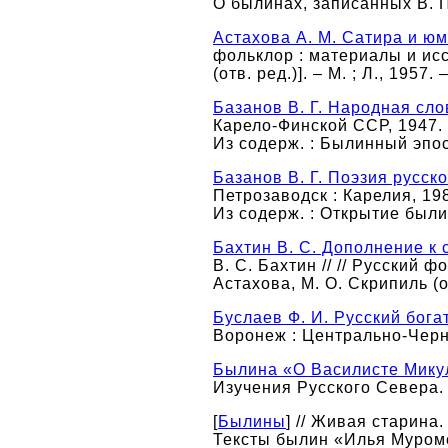
О былинах, записанных В. П
Астахова А. М. Сатира и ю
фольклор : материалы и иссл
(отв. ред.)]. – М. ; Л., 1957. 
Базанов В. Г. Народная сл
Карело-Финской ССР, 1947. 
Из содерж. : Былинный эпос
Базанов В. Г. Поэзия русск
Петрозаводск : Карелия, 198
Из содерж. : Открытие былин
Бахтин В. С. Дополнение к 
В. С. Бахтин // // Русский ф
Астахова, М. О. Скрипиль (отв
Буслаев Ф. И. Русский бога
Воронеж : Центрально-Черноз
Былина «О Василисте Мику
Изучения Русского Севера. –
[
Былины
] // Живая старина.
Тексты былин «Илья Муром