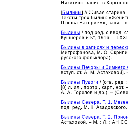
Никитич», запис. в Каргопо
[
Былины
] // Живая старина.
Тексты трех былин: «Женит
Пскова Баторием», запис. 
Былины
/ под ред. с ввод. с
Кушнерев и К°, 1916. – LXXI,
Былины в записях и переска
Митрофанова, М. О. Скрипиль
русского фольклора).
Былины Печоры и Зимнего 
вступ. ст. А. М. Астаховой].
Былины Пудоги
/ [отв. ред. 
[8] л. ил., портр., карт., но
А. А. Горелов и др.). – (Се
Былины Севера. Т. 1. Мезе
под. ред. М. К. Азадовского.
Былины Севера. Т. 2. Прио
Астаховой. – М. ; Л. : АН СС