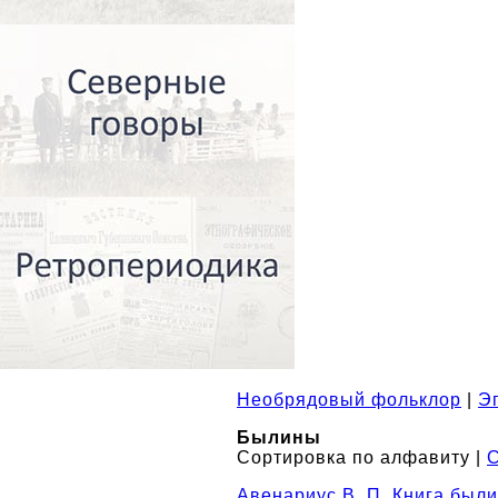
Необрядовый фольклор
|
Э
Былины
Сортировка по алфавиту |
С
Авенариус В. П. Книга был