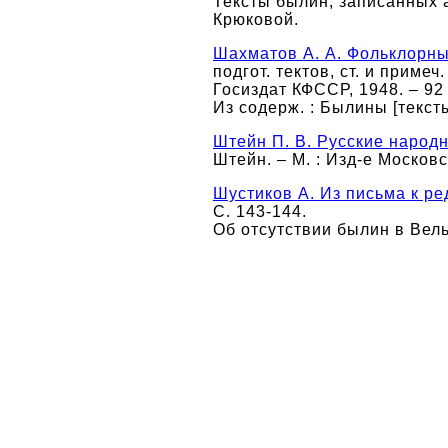
Тексты былин, записанных а
Крюковой.
Шахматов А. А. Фольклорны
подгот. тектов, ст. и приме
Госиздат КФССР, 1948. – 92 
Из содерж. : Былины [тексты
Штейн П. В. Русские народ
Штейн. – М. : Изд-е Московск
Шустиков А. Из письма к ре
С. 143-144.
Об отсутствии былин в Вель