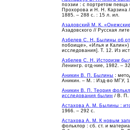
поэзии : с портретом певца
Прохорова и Н. Н. Карзина /
1885. – 288 с. : 15 л. ил.
Азадовский М. К. «Онежск
Азадовского // Русская лите
Азбелев С. Н. Былины об о
побоище», «Илья и Калин») 
исследования]. Т. 12. Из ис
Азбелев С. Н. Историзм бы
Ленингр. отд-ние, 1982. – 32
Аникин В. П. Былины
: мето
Аникин. – М. : Изд-во МГУ, 1
Аникин В. П. Теория фольк
исследования былин
/ В. П.
Астахова А. М. Былины : ит
1966. – 292 с.
Астахова А. М. К новым за
фольклор : сб. ст. и материа