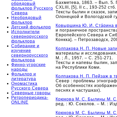
Бахметева, 1863. – Вып. 5. П
обрядовый
CXLIII, [5], II c., 193-252 стб.
фольклор Русского
Тексты былин и сказок, запи
Севера
Олонецкой и Вологодской гу
Необрядовый
фольклор
Ковыршина Ю. И. Стáрина в
Детский фольклор
и пограничное пространств
Исполнители
Европейского Севера и Сибир
севернорусского
Конкка]. – Петрозаводск, 20
фольклора
Собирание и
Колпакова Н. П. Новые зап
изучение
материалы и исследования. Т.
севернорусского
М. ; Л., 1957. – С. 251-271.
фольклора
Тексты и напевы былин, за
Финно-угорские
на Республики Коми.
народы
Фольклор и
Колпакова Н. П. Пейзаж в 
литература
Север : проблемы этнографии
Ономастика
Об особенностях изображен
Русского Севера
песнях и частушках).
Северные говоры
Ретропериодика-
Крюкова М. С. Былины М. С.
ONLINE
ред. : Ю. Соколов. – М. : Изд
Крюкова М. С. Былины М. С.