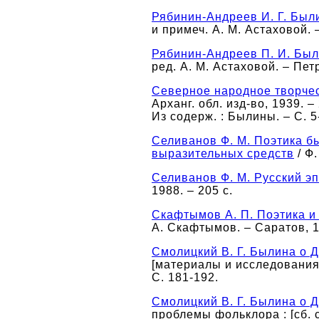
Рябинин-Андреев И. Г. Бы
и примеч. А. М. Астаховой. 
Рябинин-Андреев П. И. Бы
ред. А. М. Астаховой. – Петр
Северное народное творче
Арханг. обл. изд-во, 1939. – 
Из содерж. : Былины. – С. 5
Селиванов Ф. М. Поэтика бы
выразительных средств
/ Ф.
Селиванов Ф. М. Русский э
1988. – 205 с.
Скафтымов А. П. Поэтика и
А. Скафтымов. – Саратов, 19
Смолицкий В. Г. Былина о 
[материалы и исследования].
С. 181-192.
Смолицкий В. Г. Былина о 
проблемы фольклора : [сб. ст