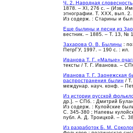
Ч. 2. Народная словесность
1878. – XI, 276 с. – (Изв. 
этнографии. Т. ХХХ, вып. 2.
Из содерж. : Старины и был
Еще былины и песни из За
вестник. – 1885. – Т. 13, № 1
Захарова О. В. Былины
: по
ПетрГУ, 1997. – 190 с. : ил.
Иванова Т. Г. «Малые» оча
тексты / Т. Г. Иванова. – СП
Иванова Т. Г. Заонежская 
распространения былин
/ Т
междунар. науч. конф. – Пет
Из истории русской фолькл
др.]. – СПб. : Дмитрий Булан
Из содерж. : Кулойские были
С. 345-380 ; Напевы кулойс
публ. А. Д. Троицкой. – С. 3
Из разработок Б. М. Соколо
Фольклор : поэтическая систе