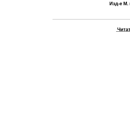
Изд-е М.
Читать