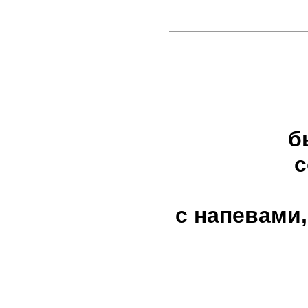
б
с
с напевами