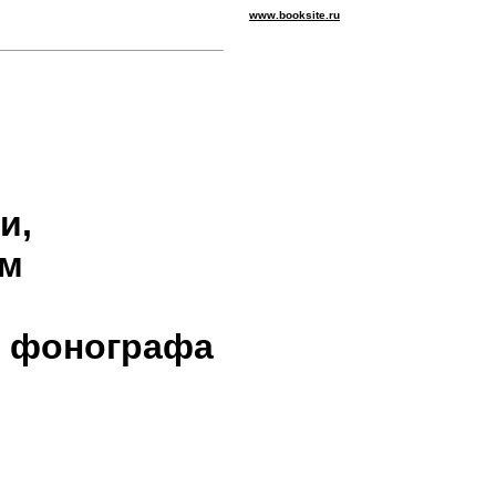
www.booksite.ru
и,
ым
м фонографа