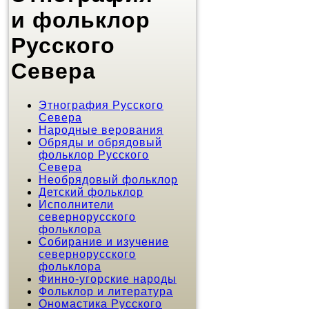
и фольклор
Русского
Севера
Этнография Русского
Севера
Народные верования
Обряды и обрядовый
фольклор Русского
Севера
Необрядовый фольклор
Детский фольклор
Исполнители
севернорусского
фольклора
Собирание и изучение
севернорусского
фольклора
Финно-угорские народы
Фольклор и литература
Ономастика Русского