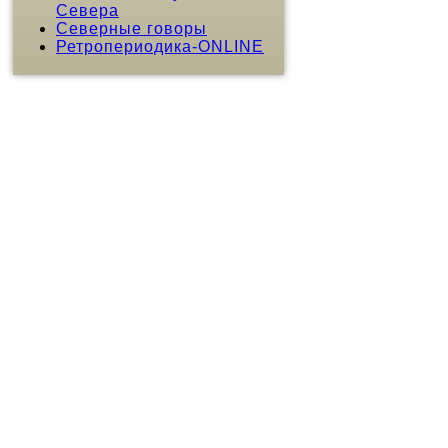
Севера
Северные говоры
Ретропериодика-ONLINE