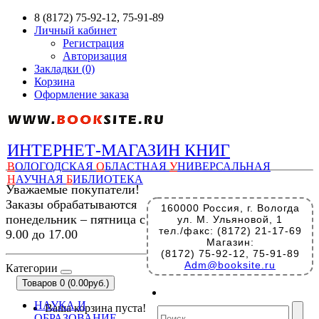
8 (8172) 75-92-12, 75-91-89
Личный кабинет
Регистрация
Авторизация
Закладки (0)
Корзина
Оформление заказа
ИНТЕРНЕТ-МАГАЗИН КНИГ
В
ОЛОГОДСКАЯ
О
БЛАСТНАЯ
У
НИВЕРСАЛЬНАЯ
Н
АУЧНАЯ
Б
ИБЛИОТЕКА
Уважаемые покупатели!
Заказы обрабатываются
160000 Россия, г. Вологда
понедельник – пятница с
ул. М. Ульяновой, 1
тел./факс: (8172) 21-17-69
9.00 до 17.00
Магазин:
(8172) 75-92-12, 75-91-89
Adm@booksite.ru
Категории
Товаров 0 (0.00руб.)
НАУКА И
Ваша корзина пуста!
ОБРАЗОВАНИЕ