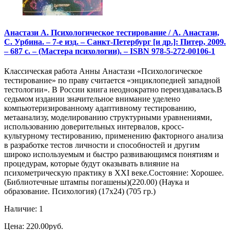
Анастази А. Психологическое тестирование / А. Анастази,
С. Урбина. – 7-е изд. – Санкт-Петербург [и др.]: Питер, 2009.
– 687 с. – (Мастера психологии). – ISBN 978-5-272-00106-1
Классическая работа Анны Анастази «Психологическое
тестирование» по праву считается «энциклопедией западной
тестологии». В России книга неоднократно переиздавалась.В
седьмом издании значительное внимание уделено
компьютеризированному адаптивному тестированию,
метаанализу, моделированию структурными уравнениями,
использованию доверительных интервалов, кросс-
культурному тестированию, применению факторного анализа
в разработке тестов личности и способностей и другим
широко используемым и быстро развивающимся понятиям и
процедурам, которые будут оказывать влияние на
психометрическую практику в XXI веке.Состояние: Хорошее.
(Библиотечные штампы погашены)(220.00) (Наука и
образование. Психология) (17х24) (705 гр.)
Наличие: 1
Цена: 220.00руб.