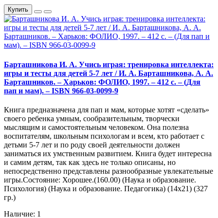
Купить
Барташникова И. А. Учись играя: тренировка интеллекта:
игры и тесты для детей 5-7 лет / И. А. Барташникова, А. А.
Барташников. – Харьков: ФОЛИО, 1997. – 412 с. – (Для
пап и мам). – ISBN 966-03-0099-9
Книга предназначена для пап и мам, которые хотят «сделать»
своего ребенка умным, сообразительным, творчески
мыслящим и самостоятельным человеком. Она полезна
воспитателям, школьным психологам и всем, кто работает с
детьми 5-7 лет и по роду своей деятельности должен
заниматься их умственным развитием. Книга будет интересна
и самим детям, так как здесь не только описаны, но
непосредственно представлены разнообразные увлекательные
игры.Состояние: Хорошее.(160.00) (Наука и образование.
Психология) (Наука и образование. Педагогика) (14х21) (327
гр.)
Наличие: 1