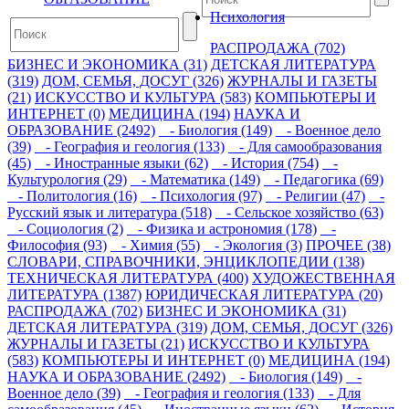
Психология
РАСПРОДАЖА (702)
БИЗНЕС И ЭКОНОМИКА (31)
ДЕТСКАЯ ЛИТЕРАТУРА
(319)
ДОМ, СЕМЬЯ, ДОСУГ (326)
ЖУРНАЛЫ И ГАЗЕТЫ
(21)
ИСКУССТВО И КУЛЬТУРА (583)
КОМПЬЮТЕРЫ И
ИНТЕРНЕТ (0)
МЕДИЦИНА (194)
НАУКА И
ОБРАЗОВАНИЕ (2492)
- Биология (149)
- Военное дело
(39)
- География и геология (133)
- Для самообразования
(45)
- Иностранные языки (62)
- История (754)
-
Культурология (29)
- Математика (149)
- Педагогика (69)
- Политология (16)
- Психология (97)
- Религии (47)
-
Русский язык и литература (518)
- Сельское хозяйство (63)
- Социология (2)
- Физика и астрономия (178)
-
Философия (93)
- Химия (55)
- Экология (3)
ПРОЧЕЕ (38)
СЛОВАРИ, СПРАВОЧНИКИ, ЭНЦИКЛОПЕДИИ (138)
ТЕХНИЧЕСКАЯ ЛИТЕРАТУРА (400)
ХУДОЖЕСТВЕННАЯ
ЛИТЕРАТУРА (1387)
ЮРИДИЧЕСКАЯ ЛИТЕРАТУРА (20)
РАСПРОДАЖА (702)
БИЗНЕС И ЭКОНОМИКА (31)
ДЕТСКАЯ ЛИТЕРАТУРА (319)
ДОМ, СЕМЬЯ, ДОСУГ (326)
ЖУРНАЛЫ И ГАЗЕТЫ (21)
ИСКУССТВО И КУЛЬТУРА
(583)
КОМПЬЮТЕРЫ И ИНТЕРНЕТ (0)
МЕДИЦИНА (194)
НАУКА И ОБРАЗОВАНИЕ (2492)
- Биология (149)
-
Военное дело (39)
- География и геология (133)
- Для