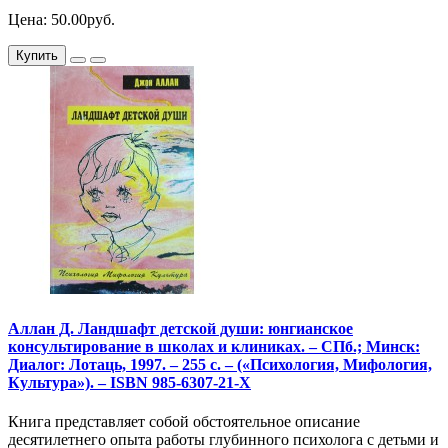
Цена: 50.00руб.
Купить
Аллан Д. Ландшафт детской души: юнгианское
консультирование в школах и клиниках. – СПб.; Минск:
Диалог: Лотаць, 1997. – 255 с. – («Психология, Мифология,
Культура»). – ISBN 985-6307-21-Х
Книга представляет собой обстоятельное описание
десятилетнего опыта работы глубинного психолога с детьми и