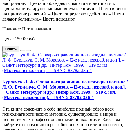
настроение.– Цвета пробуждают симпатии и антипатии.–
Цвета манипулируют нашими впечатлениями.– Цвета влияют
на принятие решений. – Цвета определяют действия.– Цвета
делают больными.– Цвета исцеляют.
Наличие: Нет в наличии
Цена: 150.00руб.
Купить
Бурлачук Л. Ф. Словарь-справочник по психодиагностике /
Л. Ф. Бурлачук, С. М. Морозов. – [2-е изд., перераб. и доп.].
– Санкт-Петербург и др.: Питер Ком, 1999. – 519 с.: ил. –
(Мастера психологии). – ISBN 5-88782-336-4
Эта книга содержит в себе наиболее полный обзор всех
психодиагностических методик, существующих в мире и
используемых профессиональными психологами. Здесь вы
найдете информацию о разработчиках того или иного теста,
времени его создания, структуре, характеристиках и