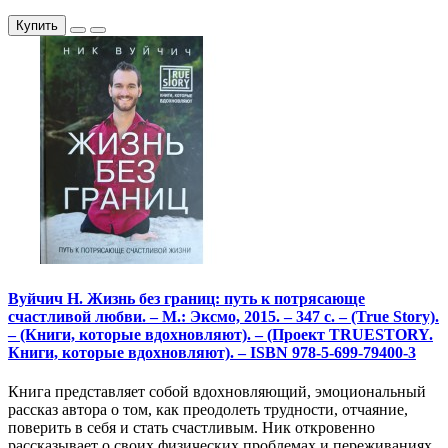
Купить
Вуйчич Н. Жизнь без границ: путь к потрясающе
счастливой любви. – М.: Эксмо, 2015. – 347 с. – (True Story).
– (Книги, которые вдохновляют). – (Проект TRUESTORY.
Книги, которые вдохновляют). – ISBN 978-5-699-79400-3
Книга представляет собой вдохновляющий, эмоциональный
рассказ автора о том, как преодолеть трудности, отчаяние,
поверить в себя и стать счастливым. Ник откровенно
рассказывает о своих физических проблемах и переживаниях,