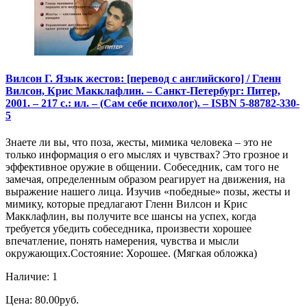
Вилсон Г. Язык жестов: [перевод с английского] / Гленн
Вилсон, Крис Макклафлин. – Санкт-Петербург: Питер,
2001. – 217 с.: ил. – (Сам себе психолог). – ISBN 5-88782-330-
5
Знаете ли вы, что поза, жесты, мимика человека – это не
только информация о его мыслях и чувствах? Это грозное и
эффективное оружие в общении. Собеседник, сам того не
замечая, определенным образом реагирует на движения, на
выражение нашего лица. Изучив «победные» позы, жесты и
мимику, которые предлагают Гленн Вилсон и Крис
Макклафлин, вы получите все шансы на успех, когда
требуется убедить собеседника, произвести хорошее
впечатление, понять намерения, чувства и мысли
окружающих.Состояние: Хорошее. (Мягкая обложка)
Наличие: 1
Цена: 80.00руб.