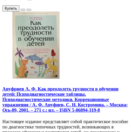
Купить
Ануфриев А. Ф. Как преодолеть трудности в обучении
детей: Психодиагностические таблицы.
Психодиагностические методики. Коррекционные
упражнения / А. Ф. Ануфиев, С. Н. Костромина. – Москва:
Ось-89, 2001. – 271 с.: ил. – ISBN 5-86894-319-8
Настоящее издание представляет собой практическое пособие
по диагностике типичных трудностей, возникающих в