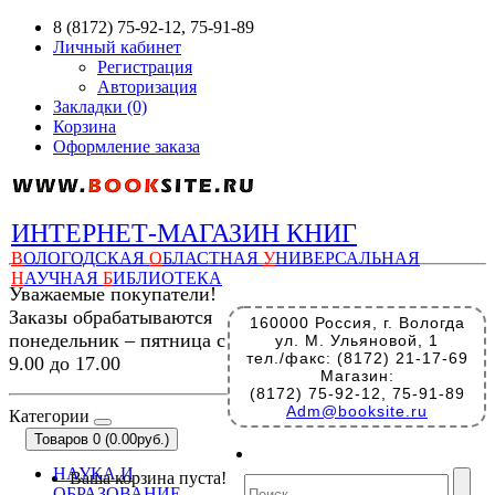
8 (8172) 75-92-12, 75-91-89
Личный кабинет
Регистрация
Авторизация
Закладки (0)
Корзина
Оформление заказа
ИНТЕРНЕТ-МАГАЗИН КНИГ
В
ОЛОГОДСКАЯ
О
БЛАСТНАЯ
У
НИВЕРСАЛЬНАЯ
Н
АУЧНАЯ
Б
ИБЛИОТЕКА
Уважаемые покупатели!
Заказы обрабатываются
160000 Россия, г. Вологда
понедельник – пятница с
ул. М. Ульяновой, 1
тел./факс: (8172) 21-17-69
9.00 до 17.00
Магазин:
(8172) 75-92-12, 75-91-89
Adm@booksite.ru
Категории
Товаров 0 (0.00руб.)
НАУКА И
Ваша корзина пуста!
ОБРАЗОВАНИЕ