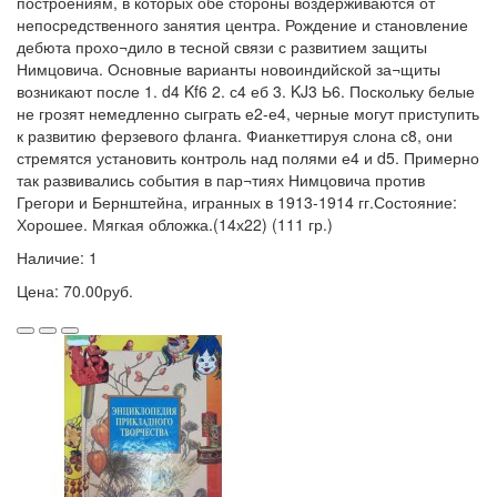
построениям, в которых обе стороны воздерживаются от
непосредственного занятия центра. Рождение и становление
дебюта прохо¬дило в тесной связи с развитием защиты
Нимцовича. Основные варианты новоиндийской за¬щиты
возникают после 1. d4 Kf6 2. с4 еб 3. KJ3 Ь6. Поскольку белые
не грозят немедленно сыграть е2-е4, черные могут приступить
к развитию ферзевого фланга. Фианкеттируя слона с8, они
стремятся установить контроль над полями е4 и d5. Примерно
так развивались события в пар¬тиях Нимцовича против
Грегори и Бернштейна, игранных в 1913-1914 гг.Состояние:
Хорошее. Мягкая обложка.(14х22) (111 гр.)
Наличие: 1
Цена: 70.00руб.