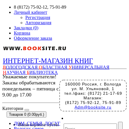
8 (8172) 75-92-12, 75-91-89
Личный кабинет
Регистрация
Авторизация
Закладки (0)
Корзина
Оформление заказа
ИНТЕРНЕТ-МАГАЗИН КНИГ
В
ОЛОГОДСКАЯ
О
БЛАСТНАЯ
У
НИВЕРСАЛЬНАЯ
Н
АУЧНАЯ
Б
ИБЛИОТЕКА
Уважаемые покупатели!
Заказы обрабатываются
160000 Россия, г. Вологда
понедельник – пятница с
ул. М. Ульяновой, 1
тел./факс: (8172) 21-17-69
9.00 до 17.00
Магазин:
(8172) 75-92-12, 75-91-89
Adm@booksite.ru
Категории
Товаров 0 (0.00руб.)
ДОМ, СЕМЬЯ, ДОСУГ
Ваша корзина пуста!
Вологда: самое