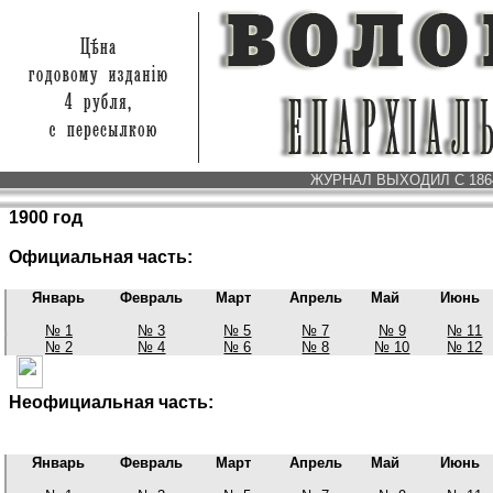
ЖУРНАЛ ВЫХОДИЛ С 1864 
1900 год
Официальная часть:
Январь
Февраль
Март
Апрель
Май
Июнь
№ 1
№ 3
№ 5
№ 7
№ 9
№ 11
№ 2
№ 4
№ 6
№ 8
№ 10
№ 12
Неофициальная часть:
Январь
Февраль
Март
Апрель
Май
Июнь