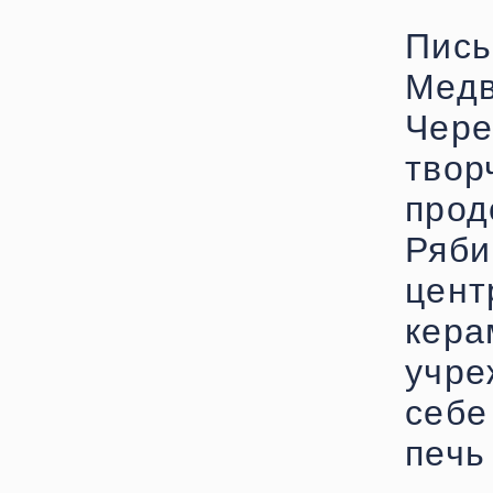
Пис
Ме
Чер
тво
прод
Ряби
цент
кер
учр
себе
печь