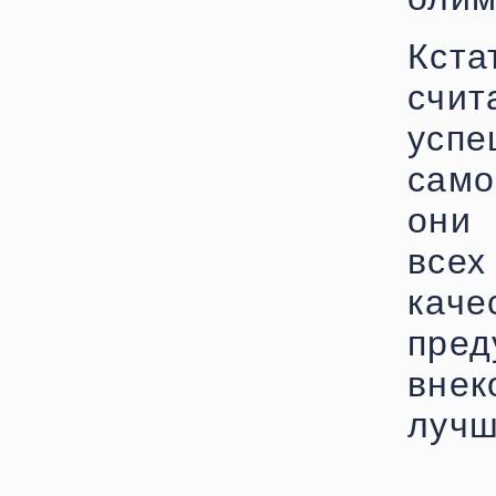
Кст
счи
усп
само
они
всех
кач
пр
вне
лучш