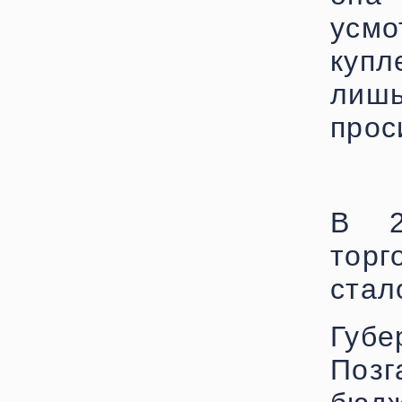
усм
купл
лиш
прос
В 2
торг
стал
Губ
Позг