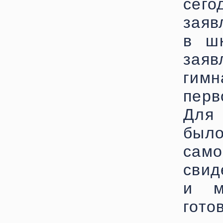
сег
заяв
в ш
зая
гим
перв
Для
было
само
свид
и м
гото