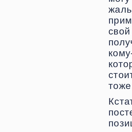
жаль
прим
свой
полу
кому
кото
стои
тоже
Кста
пос
пози