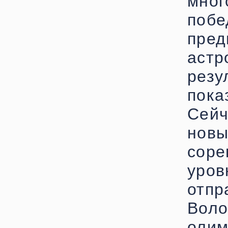
мног
поб
пред
ас
рез
пока
Сей
новы
сор
уро
отп
Вол
олим