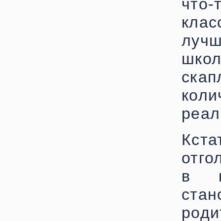
что-
кла
лучш
шко
ска
кол
реал
Кста
отго
в м
стан
роди