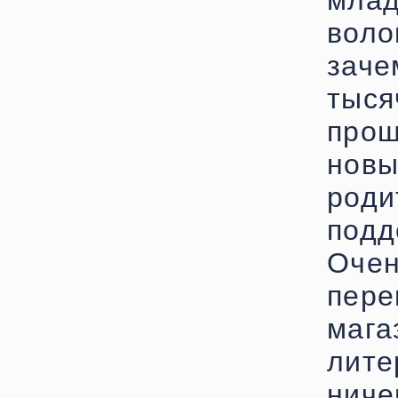
мла
воло
зач
тыс
прош
нов
роди
подд
Оч
пер
маг
лит
ниче