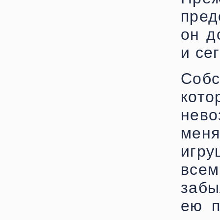
пред
он д
и се
Собс
кот
нево
меня
игр
всем
забы
ею п