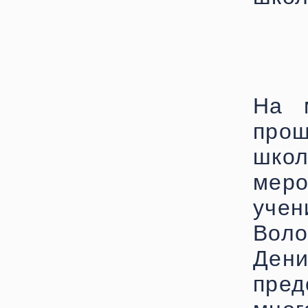
На 
прош
шко
меро
уч
Воло
Де
пре