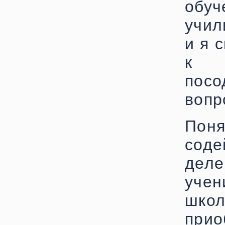
обуч
учил
и я 
к у
пос
вопр
По
соде
дел
уче
шко
прио