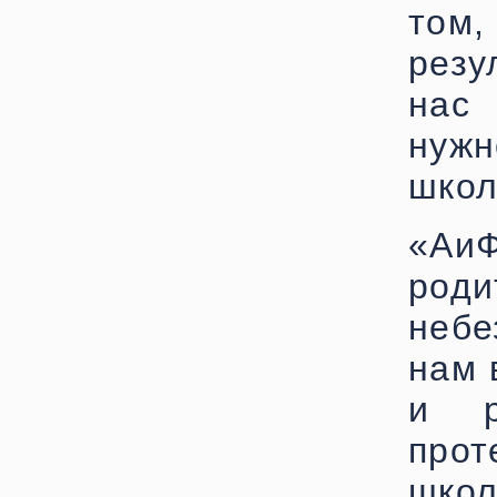
том
резу
нас
нужн
школ
«Аи
род
небе
нам 
и р
про
школ