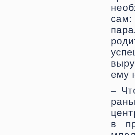
необ
сам:
пара
роди
усп
выр
ему 
– Чт
ран
цент
в пр