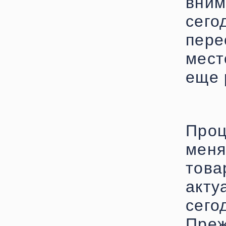
вним
сего
пере
мест
еще 
Про
меня
това
акт
сего
Преж