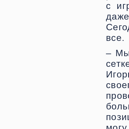
с иг
даж
Сег
все.
– Мы
сетк
Иго
сво
пров
бол
пози
могу