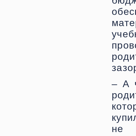
бюд
обе
мате
уч
про
роди
зазо
– А 
род
кото
купи
не 