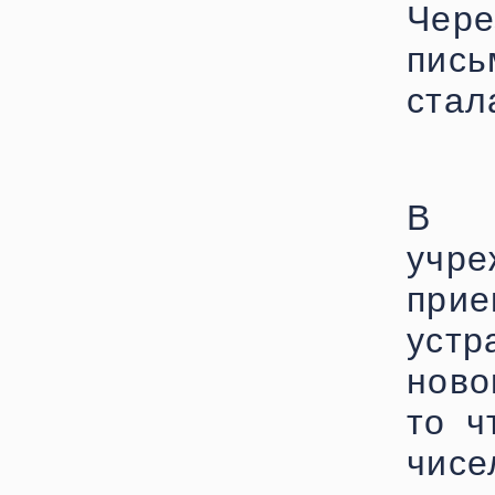
Чер
пис
стал
В 
учр
при
уст
ново
то ч
чисе