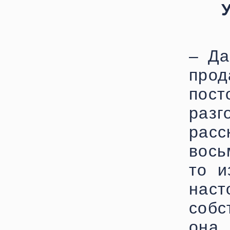
– Да
про
пос
раз
ра
вось
то и
нас
собс
она