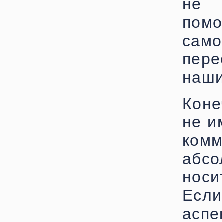
не 
по
сам
пер
наши
Коне
не и
комм
абсо
носи
Если
аспе