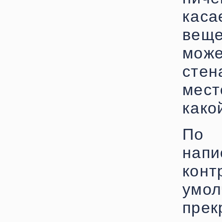
каса
вещ
може
стен
мест
како
По 
нап
конт
умол
прек