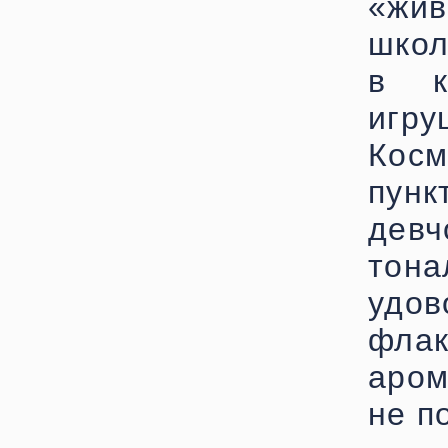
«жив
школ
в к
игр
Косм
пун
девч
тон
удо
флак
аром
не п