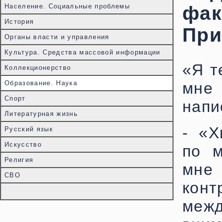
Население. Социальные проблемы
фак
История
При
Органы власти и управления
Культура. Средства массовой информации
«Я т
Коллекционерство
Образование. Наука
мне
Спорт
напи
Литературная жизнь
- «Х
Русский язык
Искусство
по м
Религия
мне 
СВО
конт
меж