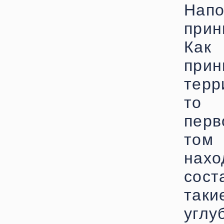
Напо
прин
Как
прин
терр
то 
перв
том
нах
сос
так
углу