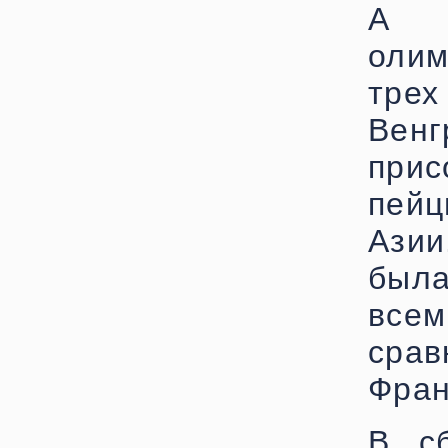
А н
олим
трех
Вен
при
пейц
Ази
была
все
срав
Фран
В с