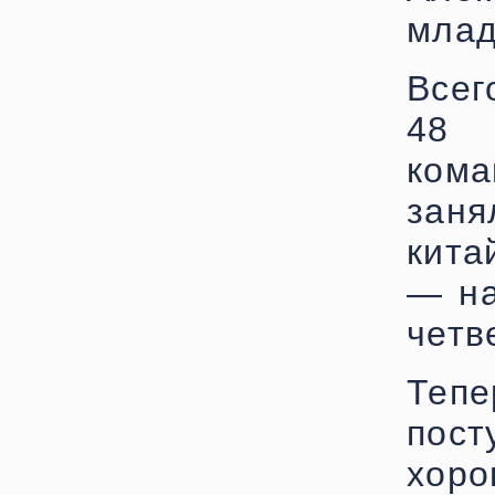
млад
Всег
48 
ком
заня
кита
— на
четв
Теп
пост
хоро