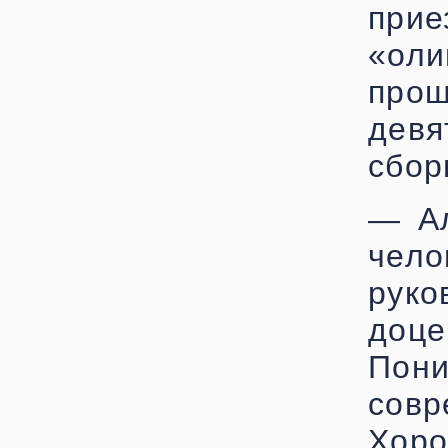
при
«ол
прош
девя
сбор
— Ал
чел
рук
доц
Пон
сов
Хоро