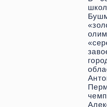
шко
Буш
«зо
оли
«се
заво
горо
обл
Ант
Перм
чем
Але