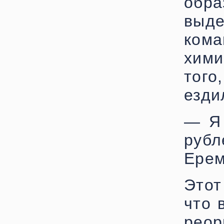
обр
выде
ко
хими
того
езди
— Я 
руб
Ерем
Этот
что 
рео