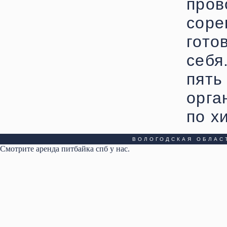
пр
сор
гото
себя
пят
орга
по х
ВОЛОГОДСКАЯ ОБЛАС
Смотрите
аренда питбайка спб у нас
.