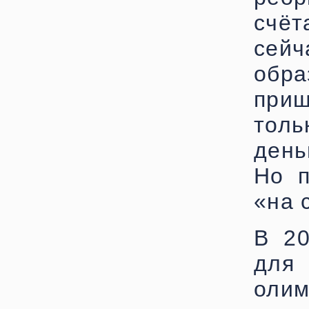
счё
сейч
обр
приш
толь
день
Но п
«на 
В 20
для
оли