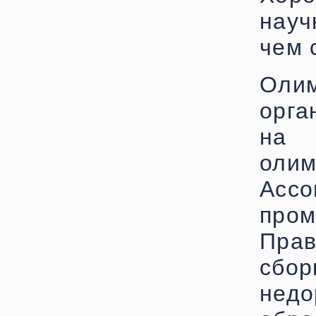
науч
чем 
Оли
орга
на 
ол
Ас
про
Прав
сбо
нед