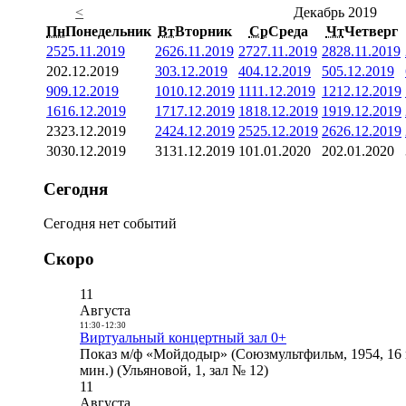
<
Декабрь 2019
Пн
Понедельник
Вт
Вторник
Ср
Среда
Чт
Четверг
25
25.11.2019
26
26.11.2019
27
27.11.2019
28
28.11.2019
2
02.12.2019
3
03.12.2019
4
04.12.2019
5
05.12.2019
9
09.12.2019
10
10.12.2019
11
11.12.2019
12
12.12.2019
16
16.12.2019
17
17.12.2019
18
18.12.2019
19
19.12.2019
23
23.12.2019
24
24.12.2019
25
25.12.2019
26
26.12.2019
30
30.12.2019
31
31.12.2019
1
01.01.2020
2
02.01.2020
Сегодня
Сегодня нет событий
Скоро
11
Августа
11:30
-
12:30
Виртуальный концертный зал 0+
Показ м/ф «Мойдодыр» (Союзмультфильм, 1954, 16 
мин.) (Ульяновой, 1, зал № 12)
11
Августа