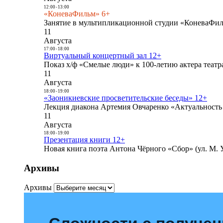
12:00
-
13:00
«КоневаФильм» 6+
Занятие в мультипликационной студии «КоневаФиль
11
Августа
17:00
-
18:00
Виртуальный концертный зал 12+
Показ х/ф «Смелые люди» к 100-летию актера театра
11
Августа
18:00
-
19:00
«Заоникиевские просветительские беседы» 12+
Лекция диакона Артемия Овчаренко «Актуальность 
11
Августа
18:00
-
19:00
Презентация книги 12+
Новая книга поэта Антона Чёрного «Сбор» (ул. М. У
Архивы
Архивы