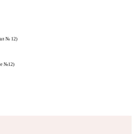
зал № 12)
ле №12)