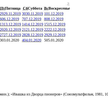
>
Пт
Пятница
Сб
Суббота
Вс
Воскресенье
29
29.11.2019
30
30.11.2019
1
01.12.2019
6
06.12.2019
7
07.12.2019
8
08.12.2019
13
13.12.2019
14
14.12.2019
15
15.12.2019
20
20.12.2019
21
21.12.2019
22
22.12.2019
27
27.12.2019
28
28.12.2019
29
29.12.2019
3
03.01.2020
4
04.01.2020
5
05.01.2020
мин.); «Ивашка из Дворца пионеров» (Союзмультфильм, 1981, 10