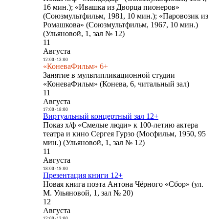
16 мин.); «Ивашка из Дворца пионеров»
(Союзмультфильм, 1981, 10 мин.); «Паровозик из
Ромашкова» (Союзмультфильм, 1967, 10 мин.)
(Ульяновой, 1, зал № 12)
11
Августа
12:00
-
13:00
«КоневаФильм» 6+
Занятие в мультипликационной студии
«КоневаФильм» (Конева, 6, читальный зал)
11
Августа
17:00
-
18:00
Виртуальный концертный зал 12+
Показ х/ф «Смелые люди» к 100-летию актера
театра и кино Сергея Гурзо (Мосфильм, 1950, 95
мин.) (Ульяновой, 1, зал № 12)
11
Августа
18:00
-
19:00
Презентация книги 12+
Новая книга поэта Антона Чёрного «Сбор» (ул.
М. Ульяновой, 1, зал № 20)
12
Августа
12:00
-
13:00