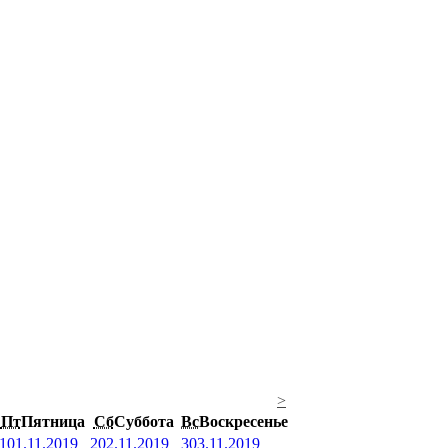
>
Пт
Пятница
Сб
Суббота
Вс
Воскресенье
1
01.11.2019
2
02.11.2019
3
03.11.2019