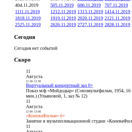
4
04.11.2019
5
05.11.2019
6
06.11.2019
7
07.11.2019
11
11.11.2019
12
12.11.2019
13
13.11.2019
14
14.11.2019
18
18.11.2019
19
19.11.2019
20
20.11.2019
21
21.11.2019
25
25.11.2019
26
26.11.2019
27
27.11.2019
28
28.11.2019
Сегодня
Сегодня нет событий
Скоро
11
Августа
11:30
-
12:30
Виртуальный концертный зал 0+
Показ м/ф «Мойдодыр» (Союзмультфильм, 1954, 16 
мин.) (Ульяновой, 1, зал № 12)
11
Августа
12:00
-
13:00
«КоневаФильм» 6+
Занятие в мультипликационной студии «КоневаФиль
11
Августа