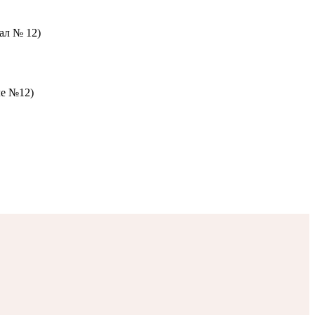
зал № 12)
ле №12)