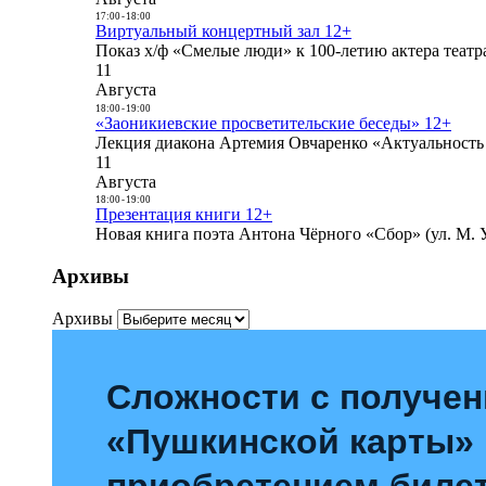
17:00
-
18:00
Виртуальный концертный зал 12+
Показ х/ф «Смелые люди» к 100-летию актера театра
11
Августа
18:00
-
19:00
«Заоникиевские просветительские беседы» 12+
Лекция диакона Артемия Овчаренко «Актуальность 
11
Августа
18:00
-
19:00
Презентация книги 12+
Новая книга поэта Антона Чёрного «Сбор» (ул. М. У
Архивы
Архивы
Сложности с получе
«Пушкинской карты»
приобретением билет