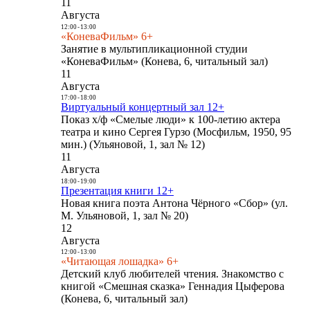
11
Августа
12:00
-
13:00
«КоневаФильм» 6+
Занятие в мультипликационной студии
«КоневаФильм» (Конева, 6, читальный зал)
11
Августа
17:00
-
18:00
Виртуальный концертный зал 12+
Показ х/ф «Смелые люди» к 100-летию актера
театра и кино Сергея Гурзо (Мосфильм, 1950, 95
мин.) (Ульяновой, 1, зал № 12)
11
Августа
18:00
-
19:00
Презентация книги 12+
Новая книга поэта Антона Чёрного «Сбор» (ул.
М. Ульяновой, 1, зал № 20)
12
Августа
12:00
-
13:00
«Читающая лошадка» 6+
Детский клуб любителей чтения. Знакомство с
книгой «Смешная сказка» Геннадия Цыферова
(Конева, 6, читальный зал)