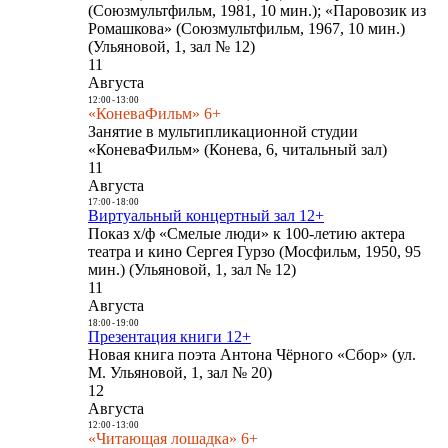
(Союзмультфильм, 1981, 10 мин.); «Паровозик из
Ромашкова» (Союзмультфильм, 1967, 10 мин.)
(Ульяновой, 1, зал № 12)
11
Августа
12:00
-
13:00
«КоневаФильм» 6+
Занятие в мультипликационной студии
«КоневаФильм» (Конева, 6, читальный зал)
11
Августа
17:00
-
18:00
Виртуальный концертный зал 12+
Показ х/ф «Смелые люди» к 100-летию актера
театра и кино Сергея Гурзо (Мосфильм, 1950, 95
мин.) (Ульяновой, 1, зал № 12)
11
Августа
18:00
-
19:00
Презентация книги 12+
Новая книга поэта Антона Чёрного «Сбор» (ул.
М. Ульяновой, 1, зал № 20)
12
Августа
12:00
-
13:00
«Читающая лошадка» 6+