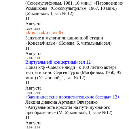
(Союзмультфильм, 1981, 10 мин.); «Паровозик из
Ромашкова» (Союзмультфильм, 1967, 10 мин.)
(Ульяновой, 1, зал № 12)
11
Августа
12:00
-
13:00
«КоневаФильм» 6+
Занятие в мультипликационной студии
«КоневаФильм» (Конева, 6, читальный зал)
11
Августа
17:00
-
18:00
Виртуальный концертный зал 12+
Показ х/ф «Смелые люди» к 100-летию актера
театра и кино Сергея Гурзо (Мосфильм, 1950, 95
мин.) (Ульяновой, 1, зал № 12)
11
Августа
18:00
-
19:00
«Заоникиевские просветительские беседы» 12+
Лекция диакона Артемия Овчаренко
«Актуальность красоты на пути духовного
преображения» (М. Ульяновой, 1, зале №12)
11
Августа
18:00
-
19:00