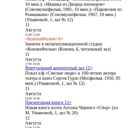
16 мин.); «Ивашка из Дворца пионеров»
(Союзмультфильм, 1981, 10 мин.); «Паровозик из
Ромашкова» (Союзмультфильм, 1967, 10 мин.)
(Ульяновой, 1, зал № 12)
11
Августа
12:00
-
13:00
«КоневаФильм» 6+
Занятие в мультипликационной студии
«КоневаФильм» (Конева, 6, читальный зал)
11
Августа
17:00
-
18:00
Виртуальный концертный зал 12+
Показ х/ф «Смелые люди» к 100-летию актера
театра и кино Сергея Гурзо (Мосфильм, 1950, 95
мин.) (Ульяновой, 1, зал № 12)
11
Августа
18:00
-
19:00
Презентация книги 12+
Новая книга поэта Антона Чёрного «Сбор» (ул.
М. Ульяновой, 1, зал № 20)
12
Августа
12:00
-
13:00