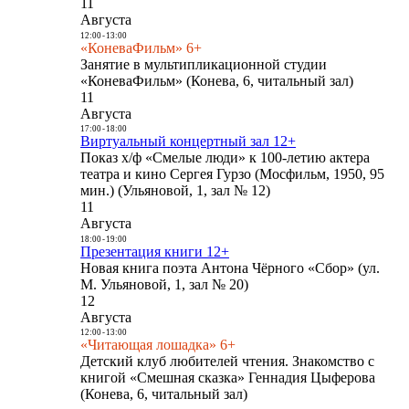
11
Августа
12:00
-
13:00
«КоневаФильм» 6+
Занятие в мультипликационной студии
«КоневаФильм» (Конева, 6, читальный зал)
11
Августа
17:00
-
18:00
Виртуальный концертный зал 12+
Показ х/ф «Смелые люди» к 100-летию актера
театра и кино Сергея Гурзо (Мосфильм, 1950, 95
мин.) (Ульяновой, 1, зал № 12)
11
Августа
18:00
-
19:00
Презентация книги 12+
Новая книга поэта Антона Чёрного «Сбор» (ул.
М. Ульяновой, 1, зал № 20)
12
Августа
12:00
-
13:00
«Читающая лошадка» 6+
Детский клуб любителей чтения. Знакомство с
книгой «Смешная сказка» Геннадия Цыферова
(Конева, 6, читальный зал)